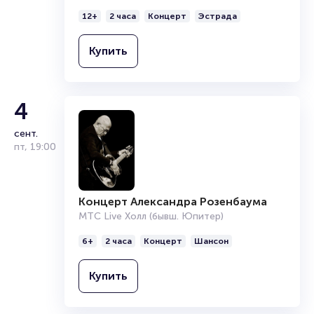
12+
2 часа
Концерт
Эстрада
Купить
4
сент.
пт
,
19:00
Концерт Александра Розенбаума
МТС Live Холл (бывш. Юпитер)
6+
2 часа
Концерт
Шансон
Купить