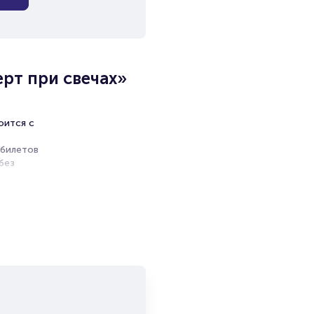
рт при свечах»
оится с
 билетов
без
ь
и продажи
емя на