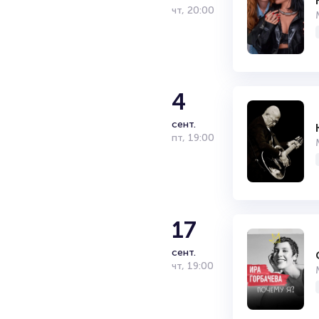
чт
,
20:00
4
сент.
пт
,
19:00
17
сент.
чт
,
19:00