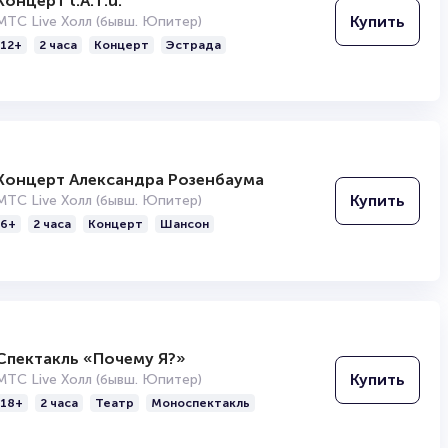
Концерт t.A.T.u.
Купить
МТС Live Холл (бывш. Юпитер)
12+
2 часа
Концерт
Эстрада
Концерт Александра Розенбаума
Купить
МТС Live Холл (бывш. Юпитер)
6+
2 часа
Концерт
Шансон
Спектакль «Почему Я?»
Купить
МТС Live Холл (бывш. Юпитер)
18+
2 часа
Театр
Моноспектакль