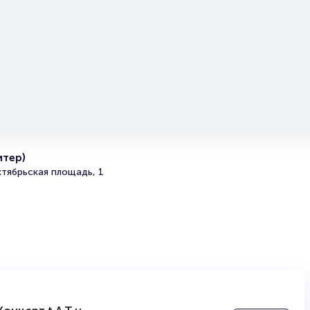
покупку билета здесь начиная с выбора места заверша
оформлением его в зрительном зале на ваше имя зани
более двух минут. Билеты на Концерт оркестра CAGMO
«Людовико Эйнауди. Концерт при свечах» пользуются
популярностью у зрителей. Спешите купить их, пока он
наличии.
Полезные ссылки
Подробнее о том, как вернуть, сдать или продать биле
читайте в разделах:
итер)
тябрьская площадь, 1
Продать билет
Брокерам
Организаторам