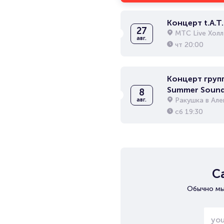
Концерт t.A.T.
27
МТС Live Холл
авг.
чт
20:00
Концерт груп
Summer Soun
8
Ракушка в Ал
авг.
сб
19:30
С
Обычно мы