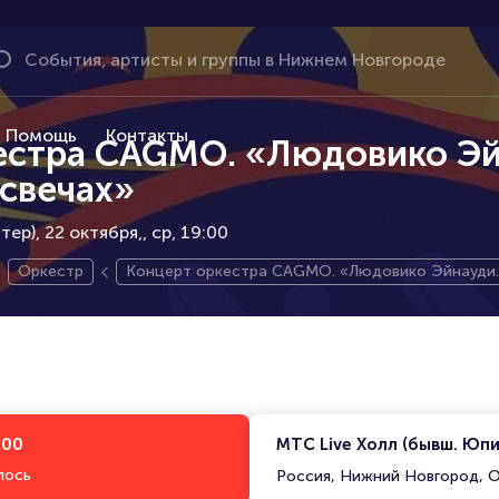
Помощь
Контакты
естра CAGMO. «Людовико Эй
свечах»
ер), 22 октября,
ср, 19:00
Оркестр
Концерт оркестра CAGMO. «Людовико Эйнауди. 
:00
МТС Live Холл (бывш. Юп
лось
Россия, Нижний Новгород, О