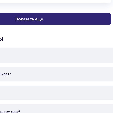
Показать еще
ы
билет?
скому лицу?