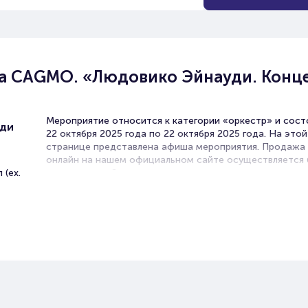
а CAGMO. «Людовико Эйнауди. Конце
Мероприятие относится к категории «оркестр» и сост
уди
22 октября 2025 года по 22 октября 2025 года. На этой
странице представлена афиша мероприятия. Продажа
онлайн на нашем официальном сайте осуществляется 
 (ex.
посредников. Зачастую это единственная возможност
достать билет на концерт.
Билеты на Концерт оркестра
CAGMO. «Людовико Эйнауди.
Концерт при свечах»
Portalbilet – удобный и надежный сервис для покупки 
билетов на мероприятия разного формата. Среднее вр