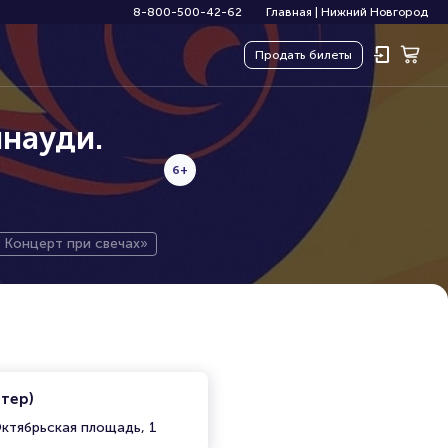
8-800-500-42-62
Главная
|
Нижний Новгород
Продать
билеты
науди.
6+
Концерт при свечах»
итер)
ктябрьская площадь, 1