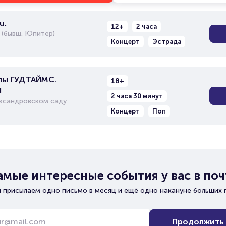
u.
12+
2 часа
 (бывш. Юпитер)
Концерт
Эстрада
пы ГУДТАЙМС.
18+
d
2 часа 30 минут
ександровском саду
Концерт
Поп
амые интересные события у вас в поч
 присылаем одно письмо в месяц и ещё одно накануне больших 
Продолжить