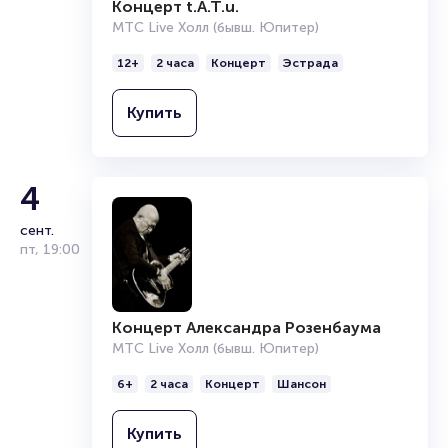
Концерт t.A.T.u.
Брокерам
МТС Live Холл (бывш. Юпитер)
Организаторам
12+
2 часа
Концерт
Эстрада
Купить
4
сент.
пт
,
19:00
Концерт Александра Розенбаума
МТС Live Холл (бывш. Юпитер)
6+
2 часа
Концерт
Шансон
Купить