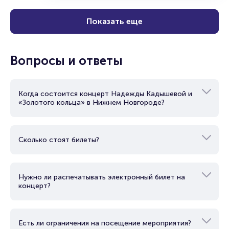
своих выступлениях более семидесяти
уникальных инструментов.
Показать еще
Скоро ансамбль завоевал популярность и
Вопросы и ответы
начал активно гастролировать. Они
выступали в таких странах, как США,
Германия, Бельгия, Швейцария, Италия и
Боливия. Особенное место в их
Когда состоится концерт Надежды Кадышевой и
гастрольном графике занимала Япония,
«Золотого кольца» в Нижнем Новгороде?
куда коллектив приезжал шесть раз и где
был удостоен звания «народного
классического» ансамбля, получив
признание японской публики.
Сколько стоят билеты?
Нужно ли распечатывать электронный билет на
концерт?
Есть ли ограничения на посещение мероприятия?