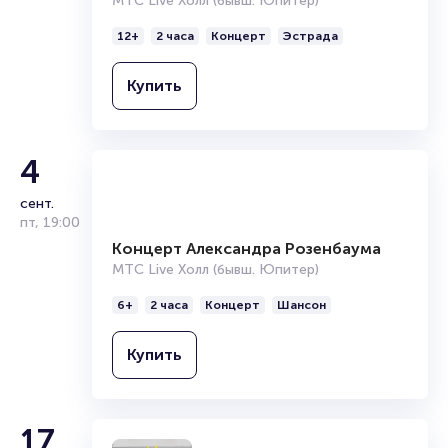
МТС Live Холл (бывш. Юпитер)
12+
2 часа
Концерт
Эстрада
Купить
4
сент.
пт
,
19:00
Концерт Александра Розенбаума
МТС Live Холл (бывш. Юпитер)
6+
2 часа
Концерт
Шансон
Купить