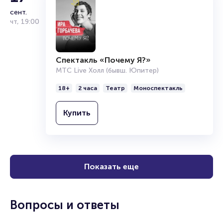
17
сент.
чт
,
19:00
Спектакль «Почему Я?»
МТС Live Холл (бывш. Юпитер)
18+
2 часа
Театр
Моноспектакль
Купить
Показать еще