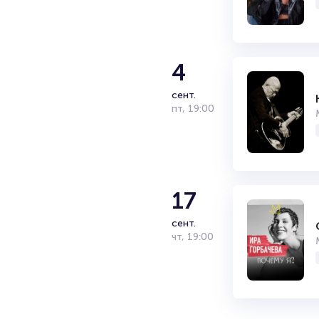
4
сент.
пт
,
19:00
17
сент.
чт
,
19:00