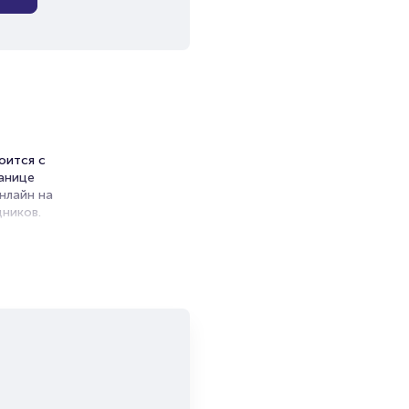
оится с
ранице
нлайн на
ников.
ет на
зура
и продажи
емя на
я
мает не
ся