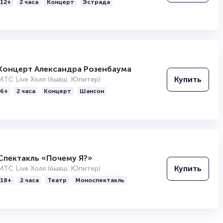
12+
2 часа
Концерт
Эстрада
Концерт Александра Розенбаума
Купить
МТС Live Холл (бывш. Юпитер)
6+
2 часа
Концерт
Шансон
Спектакль «Почему Я?»
Купить
МТС Live Холл (бывш. Юпитер)
18+
2 часа
Театр
Моноспектакль