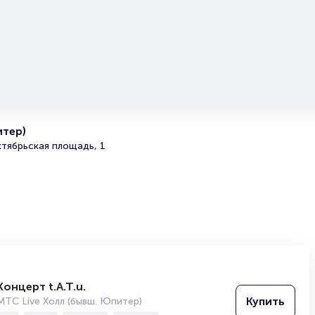
большой популярностью у зрителей. Спешите купить их
они есть в наличии.
Полезные ссылки
Подробнее о том, как вернуть, сдать или продать биле
читайте в разделах:
Продать билет
итер)
Брокерам
тябрьская площадь, 1
Организаторам
Концерт t.A.T.u.
Купить
МТС Live Холл (бывш. Юпитер)