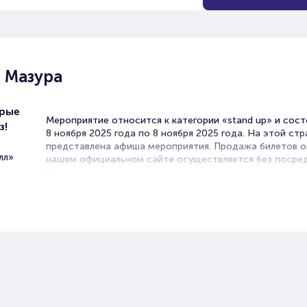
 Мазура
орые
Мероприятие относится к категории «stand up» и сост
з!
8 ноября 2025 года по 8 ноября 2025 года. На этой ст
представлена афиша мероприятия. Продажа билетов о
лл»
нашем официальном сайте осуществляется без посред
Зачастую это единственная возможность достать бил
Stand Up.
Билеты на Концерт Кирилла Ма
Portalbilet – удобный и надежный сервис для покупки 
билетов на мероприятия разного формата. Среднее вр
покупку билета здесь начиная с выбора места заверша
оформлением его в зрительном зале на ваше имя зани
более двух минут. Билеты на Кирилла Мазура пользуют