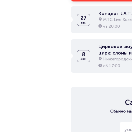
Концерт t.A.T.
27
МТС Live Холл
авг.
чт
20:00
Цирковое шоу
цирк: слоны и
8
Нижегородски
авг.
сб
17:00
С
Обычно мы