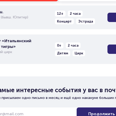
u.
12+
2 часа
 (бывш. Юпитер)
Концерт
Эстрада
 «Итальянский
0+
2 часа
 тигры»
й цирк
Детям
Цирк
амые интересные события у вас в поч
 присылаем одно письмо в месяц и ещё одно накануне больших 
Продолжить