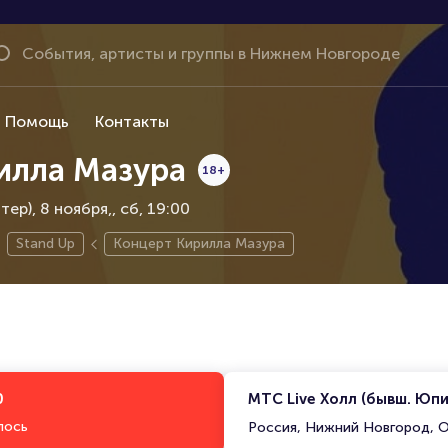
Помощь
Контакты
илла Мазура
18+
ер), 8 ноября,
сб, 19:00
Stand Up
Концерт Кирилла Мазура
0
МТС Live Холл (бывш. Юп
лось
Россия, Нижний Новгород, О