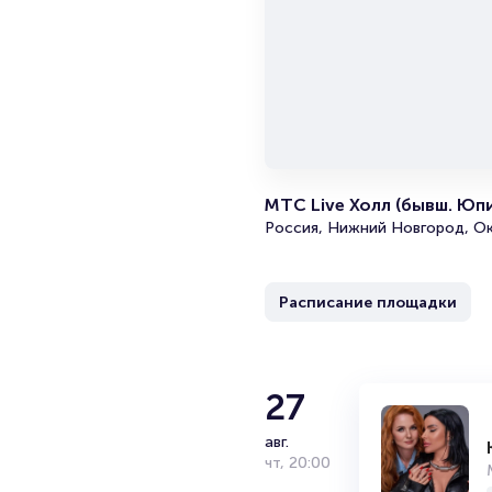
МТС Live Холл (бывш. Юп
Россия, Нижний Новгород, Ок
Расписание площадки
27
авг.
чт
,
20:00