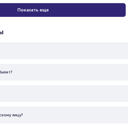
Показать еще
ы
билет?
скому лицу?