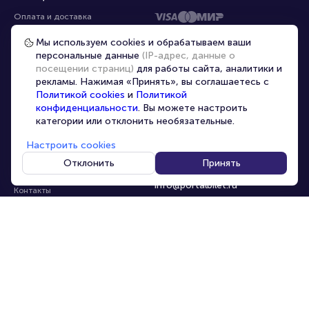
Оплата и доставка
Частые вопросы
Мы используем cookies и обрабатываем ваши
персональные данные
(IP-адрес, данные о
Перепродажа билетов
посещении страниц)
для работы сайта, аналитики и
Организаторам
рекламы. Нажимая «Принять», вы соглашаетесь с
Корпоративным клиентам
Политикой cookies
и
Политикой
конфиденциальности
. Вы можете настроить
VIP-билеты
категории или отклонить необязательные.
Условия использования
Настроить cookies
Персональные данные
8-800-500-42-62
Отклонить
Принять
О компании
8-499-226-15-14
info@portalbilet.ru
Контакты
С 10:00 до 21:00
,
Карта сайта
звонок бесплатный
Управление cookies
Все площадки
Главная
|
Нижний Новгород