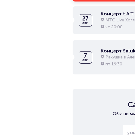
Концерт t.A.T.
27
МТС Live Холл
авг.
чт
20:00
Концерт Saluk
7
Ракушка в Ал
авг.
пт
19:30
С
Обычно мы