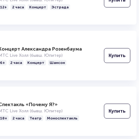
12+
2 часа
Концерт
Эстрада
Концерт Александра Розенбаума
Купить
МТС Live Холл (бывш. Юпитер)
6+
2 часа
Концерт
Шансон
Спектакль «Почему Я?»
Купить
МТС Live Холл (бывш. Юпитер)
18+
2 часа
Театр
Моноспектакль