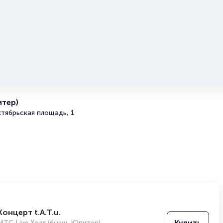
оформлением его в зрительном зале на ваше имя зани
более двух минут. Билеты на группу Интонация пользу
большой популярностью у зрителей. Спешите купить их
они есть в наличии.
Полезные ссылки
Подробнее о том, как вернуть, сдать или продать биле
читайте в разделах:
итер)
Продать билет
тябрьская площадь, 1
Брокерам
Организаторам
Концерт t.A.T.u.
Купить
МТС Live Холл (бывш. Юпитер)