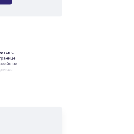
оится с
странице
нлайн на
ников.
ет на
и продажи
емя на
я