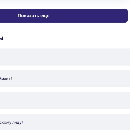
Показать еще
ы
билет?
скому лицу?