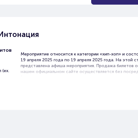
 Интонация
хитов
Мероприятие относится к категории «хип-хоп» и сост
19 апреля 2025 года по 19 апреля 2025 года. На этой 
представлена афиша мероприятия. Продажа билетов о
 (ex.
нашем официальном сайте осуществляется без посред
Зачастую это единственная возможность достать бил
Хип-хоп.
Билеты на Концерт группы
Интонация
Portalbilet – удобный и надежный сервис для покупки 
билетов на мероприятия разного формата. Среднее вр
покупку билета здесь начиная с выбора места заверша