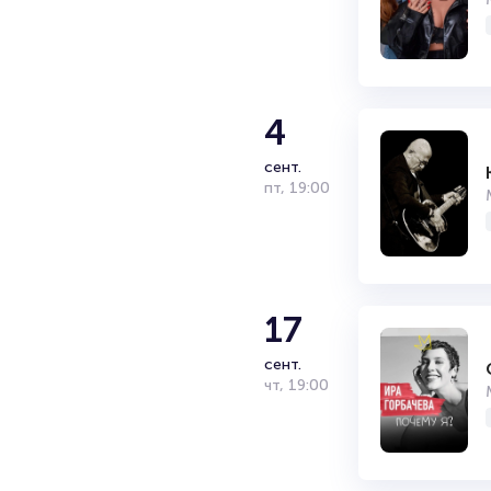
4
сент.
пт
,
19:00
17
сент.
чт
,
19:00