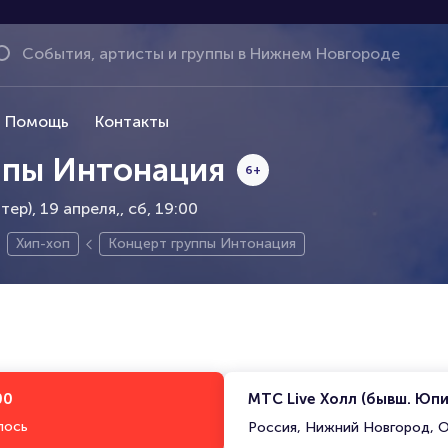
Помощь
Контакты
ппы Интонация
6+
ер), 19 апреля,
сб, 19:00
Хип-хоп
Концерт группы Интонация
00
МТС Live Холл (бывш. Юп
лось
Россия, Нижний Новгород, О