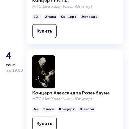
Концерт t.A.T.u.
Организаторам
МТС Live Холл (бывш. Юпитер)
12+
2 часа
Концерт
Эстрада
Купить
4
сент.
пт
,
19:00
Концерт Александра Розенбаума
МТС Live Холл (бывш. Юпитер)
6+
2 часа
Концерт
Шансон
Купить