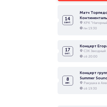
Матч Торпедо 
Континенталь
14
лига
КРК "Нагорны
сент.
пн
19:30
Концерт Егор
17
СЗК Звездный
окт.
сб
20:00
Концерт груп
Summer Soun
8
Ракушка в Ал
авг.
сб
19:30