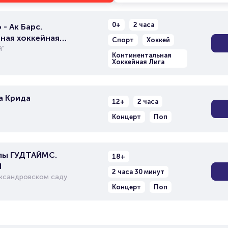
0+
2 часа
- Ак Барс.
ная хоккейная
Спорт
Хоккей
й"
Континентальная
Хоккейная Лига
а Крида
12+
2 часа
Концерт
Поп
пы ГУДТАЙМС.
18+
d
2 часа 30 минут
ександровском саду
Концерт
Поп