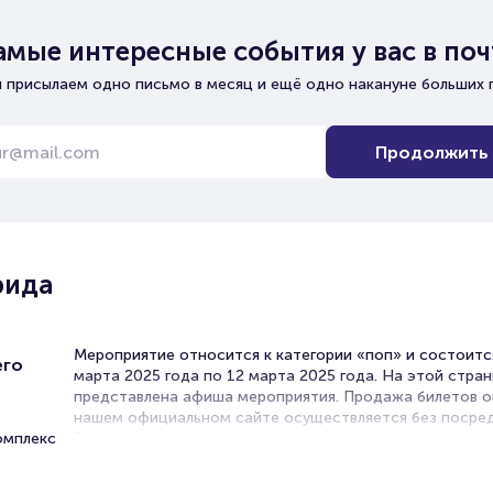
амые интересные события у вас в поч
 присылаем одно письмо в месяц и ещё одно накануне больших 
Продолжить
рида
Мероприятие относится к категории «поп» и состоитс
его
марта 2025 года по 12 марта 2025 года. На этой стра
представлена афиша мероприятия. Продажа билетов о
нашем официальном сайте осуществляется без посред
омплекс
Зачастую это единственная возможность достать бил
Поп.