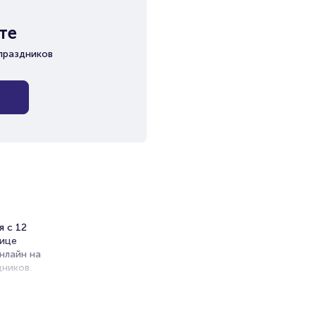
те
праздников
я с 12
нице
нлайн на
ников.
ет на