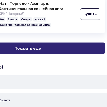
Матч Торпедо - Авангард.
Континентальная хоккейная лига
Купить
КРК "Нагорный"
0+
2 часа
Спорт
Хоккей
Континентальная Хоккейная Лига
Показать еще
ы
билет?