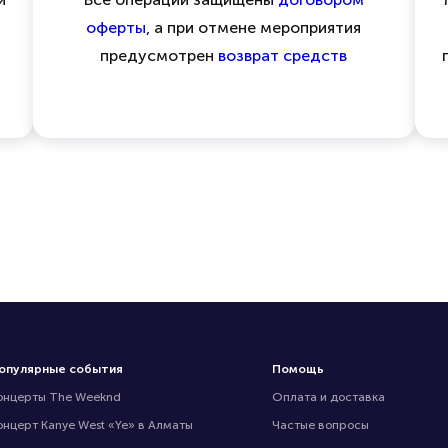
оферты
, а при отмене мероприятия
предусмотрен
возврат средств
опулярные события
Помощь
онцерты The Weeknd
Оплата и доставка
онцерт Kanye West «Ye» в Алматы
Частые вопросы