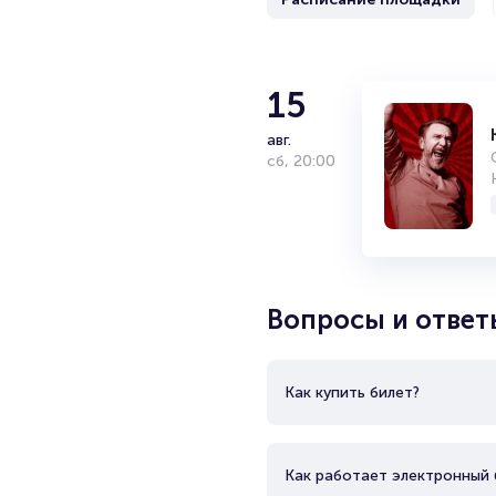
Баста
15
авг.
Дата и место рождения: 20 апр
сб
,
20:00
Василий Вакуленко является 
кинорежиссёром, сценаристом
Хрю, Баста Бастилио, Ноггано
Неоднократно выступал наста
дискографии 18 студийных ал
Вопросы и ответ
Как купить билет?
Как работает электронный 