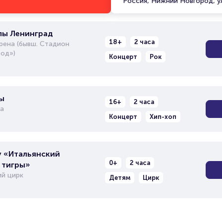
Россия, Нижний Новгород, у
пы Ленинград
18+
2 часа
рена (бывш. Стадион
од»)
Концерт
Рок
ы
16+
2 часа
а
Концерт
Хип-хоп
 «Итальянский
0+
2 часа
 тигры»
й цирк
Детям
Цирк