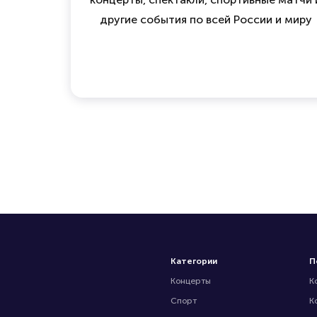
другие события по всей России и миру
Категории
П
Концерты
К
Спорт
К