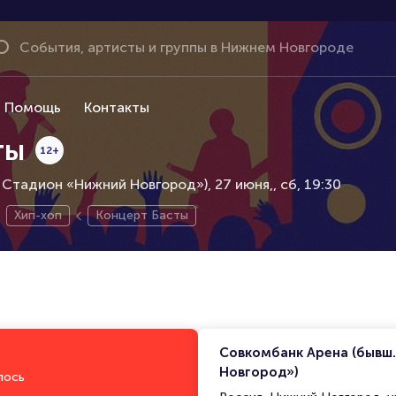
Помощь
Контакты
ты
12+
 Стадион «Нижний Новгород»), 27 июня,
сб, 19:30
Хип-хоп
Концерт Басты
Совкомбанк Арена (бывш
Новгород»)
лось