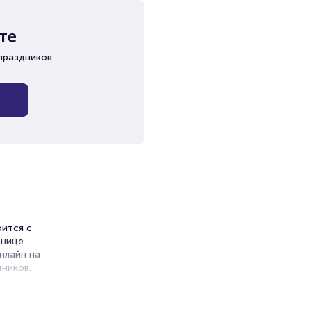
те
праздников
оится с
анице
нлайн на
ников.
ет на