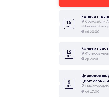
Концерт груп
Совкомбанк А
15
«Нижний Новгор
авг.
сб
20:00
Концерт Баст
19
Фетисов Арен
авг.
ср
20:00
Цирковое шоу
цирк: слоны и
8
Нижегородски
авг.
сб
17:00