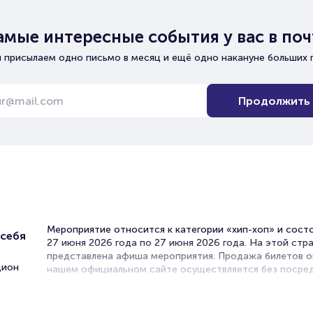
амые интересные события у вас в поч
 присылаем одно письмо в месяц и ещё одно накануне больших 
Продолжить
Мероприятие относится к категории «хип-хоп» и сост
 себя
27 июня 2026 года по 27 июня 2026 года. На этой стр
представлена афиша мероприятия. Продажа билетов о
дион
нашем официальном сайте осуществляется без посред
Зачастую это единственная возможность достать бил
концерт.