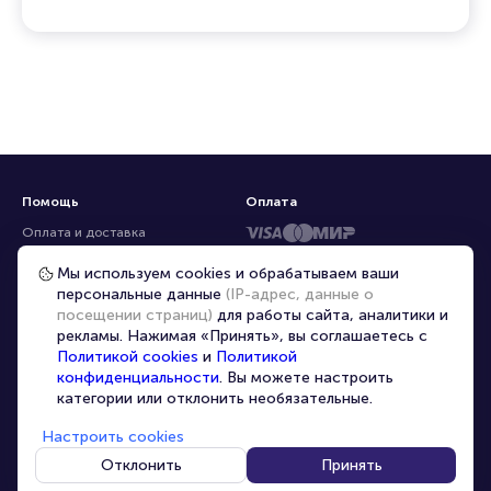
Помощь
Оплата
Оплата и доставка
Частые вопросы
Мы используем cookies и обрабатываем ваши
персональные данные
(IP-адрес, данные о
Перепродажа билетов
посещении страниц)
для работы сайта, аналитики и
Организаторам
рекламы. Нажимая «Принять», вы соглашаетесь с
Корпоративным клиентам
Политикой cookies
и
Политикой
конфиденциальности
. Вы можете настроить
VIP-билеты
категории или отклонить необязательные.
Условия использования
Настроить cookies
Персональные данные
8-800-500-42-62
Отклонить
Принять
О компании
8-499-226-15-14