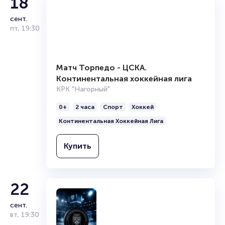
18
сент.
пт
,
19:30
Матч Торпедо - ЦСКА.
Континентальная хоккейная лига
КРК "Нагорный"
0+
2 часа
Спорт
Хоккей
Континентальная Хоккейная Лига
Купить
22
сент.
вт
,
19:30