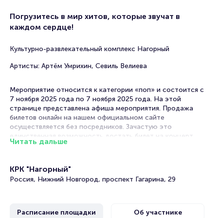
Погрузитесь в мир хитов, которые звучат в
каждом сердце!
Культурно-развлекательный комплекс Нагорный
Артисты: Артём Умрихин, Севиль Велиева
Мероприятие относится к категории «поп» и состоится с
7 ноября 2025 года по 7 ноября 2025 года. На этой
странице представлена афиша мероприятия. Продажа
билетов онлайн на нашем официальном сайте
осуществляется без посредников. Зачастую это
единственная возможность достать билет на концерт.
Читать дальше
Билеты на Концерт Artik & Asti
КРК "Нагорный"
Portalbilet – удобный и надежный сервис для покупки и
Россия, Нижний Новгород, проспект Гагарина, 29
продажи билетов на мероприятия разного формата.
Среднее время на покупку билета здесь начиная с выбора
места завершая оформлением его в зрительном зале на
Расписание площадки
Об участнике
ваше имя занимает не более двух минут. Билеты на