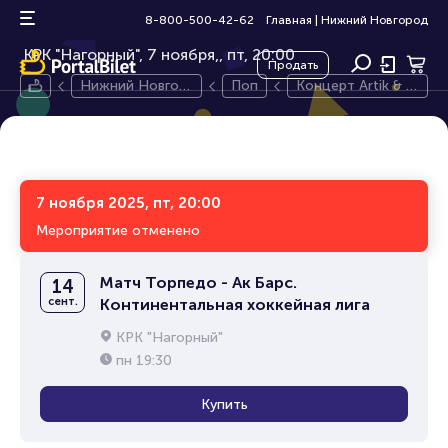
Концерт Artik & Asti
12+
8-800-500-42-62
Главная
|
Нижний Новгород
КРК "Нагорный", 7 ноября,
пт, 20:00
Продать
Нижний Новгор
Поп
Концерт Artik & A
од
sti
7 ноября 2025, пт, 20:00
Мероприятие отменено
Матч Торпедо - Ак Барс.
14
сент.
Континентальная хоккейная лига
КРК "Нагорный"
пн
19:30
Купить