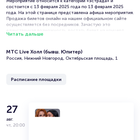
Мероприятие относится к категории «эстрада» и
состоится с 13 февраля 2025 года по 13 февраля 2025
года. На этой странице представлена афиша мероприятия.
Продажа билетов онлайн на нашем официальном сайте
осуществляется без посредников. Зачастую это
единственная возможность достать билет на концерт.
Читать дальше
Билеты на концерт Алёны Апиной
МТС Live Холл (бывш. Юпитер)
Portalbilet – удобный и надежный сервис для покупки и
Россия, Нижний Новгород, Октябрьская площадь, 1
продажи билетов на мероприятия разного формата.
Среднее время на покупку билета здесь начиная с выбора
места завершая оформлением его в зрительном зале на
Расписание площадки
ваше имя занимает не более двух минут. Билеты на
концерт Алёны Апиной пользуются большой
популярностью у зрителей. Спешите купить их, пока они
есть в наличии.
27
Полезные ссылки
авг.
Подробнее о том, как вернуть, сдать или продать билет
чт
,
20:00
читайте в разделах:
Продать билет