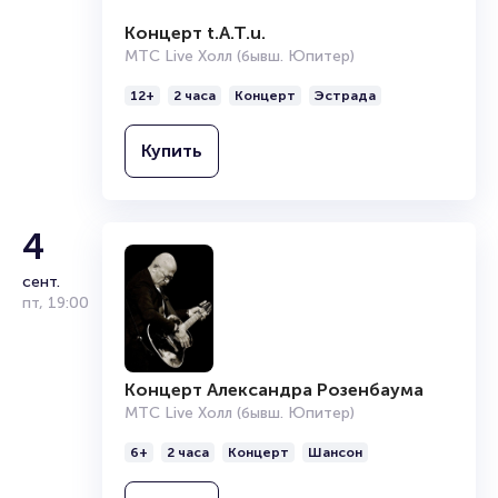
Брокерам
Концерт t.A.T.u.
Организаторам
МТС Live Холл (бывш. Юпитер)
12+
2 часа
Концерт
Эстрада
Купить
4
сент.
пт
,
19:00
Концерт Александра Розенбаума
МТС Live Холл (бывш. Юпитер)
6+
2 часа
Концерт
Шансон