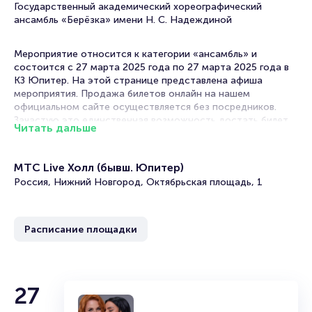
Государственный академический хореографический
ансамбль «Берёзка» имени Н. С. Надеждиной
Мероприятие относится к категории «ансамбль» и
состоится с 27 марта 2025 года по 27 марта 2025 года в
КЗ Юпитер. На этой странице представлена афиша
мероприятия. Продажа билетов онлайн на нашем
официальном сайте осуществляется без посредников.
Зачастую это единственная возможность достать билет
Читать дальше
на выступление ансамбля.
Билеты на юбилейный тур ансамбля «Березка»
МТС Live Холл (бывш. Юпитер)
им. Н. С. Надеждиной
Россия, Нижний Новгород, Октябрьская площадь, 1
Portalbilet – удобный и надежный сервис для покупки и
продажи билетов на мероприятия разного формата.
Расписание площадки
Среднее время на покупку билета здесь начиная с выбора
места завершая оформлением его в зрительном зале на
ваше имя занимает не более двух минут. Билеты на
ансамбль «Березка» пользуются большой популярностью у
зрителей. Спешите купить их, пока они есть в наличии.
27
Полезные ссылки