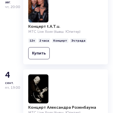
авг.
чт
,
20:00
Подробнее о том, как вернуть, сдать или продать билет
читайте в разделах:
Продать билет
Концерт t.A.T.u.
Брокерам
МТС Live Холл (бывш. Юпитер)
Организаторам
12+
2 часа
Концерт
Эстрада
Купить
4
сент.
пт
,
19:00
Концерт Александра Розенбаума
МТС Live Холл (бывш. Юпитер)