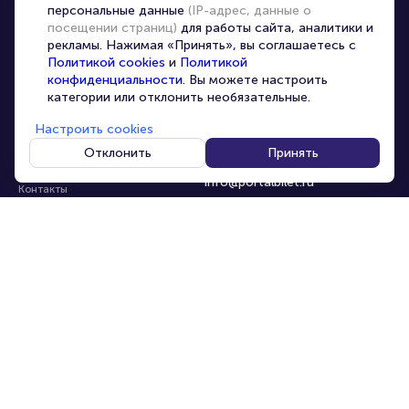
персональные данные
(IP-адрес, данные о
Перепродажа билетов
посещении страниц)
для работы сайта, аналитики и
Организаторам
рекламы. Нажимая «Принять», вы соглашаетесь с
Корпоративным клиентам
Политикой cookies
и
Политикой
конфиденциальности
. Вы можете настроить
VIP-билеты
категории или отклонить необязательные.
Условия использования
Настроить cookies
Персональные данные
8-800-500-42-62
Отклонить
Принять
О компании
8-499-226-15-14
info@portalbilet.ru
Контакты
С 10:00 до 21:00
,
Карта сайта
звонок бесплатный
Управление cookies
Все площадки
Главная
|
Нижний Новгород
© 2020 -
2026
portalbilet.ru
Все права защищены