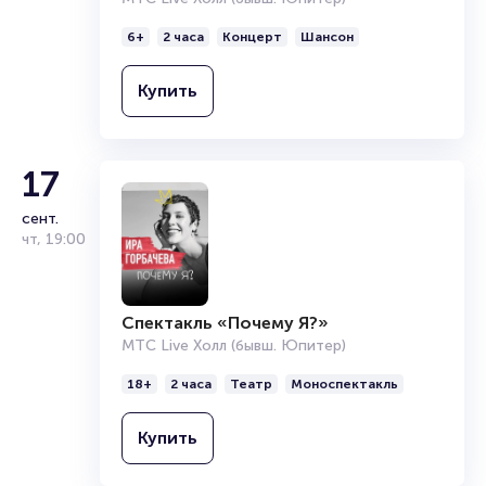
6+
2 часа
Концерт
Шансон
Купить
17
сент.
чт
,
19:00
Спектакль «Почему Я?»
МТС Live Холл (бывш. Юпитер)
18+
2 часа
Театр
Моноспектакль
Купить