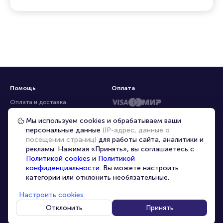
Помощь
Оплата
Оплата и доставка
Частые вопросы
Мы используем cookies и обрабатываем ваши
персональные данные
(IP-адрес, данные о
Перепродажа билетов
посещении страниц)
для работы сайта, аналитики и
Организаторам
рекламы. Нажимая «Принять», вы соглашаетесь с
Корпоративным клиентам
Политикой cookies
и
Политикой
конфиденциальности
. Вы можете настроить
VIP-билеты
категории или отклонить необязательные.
Условия использования
Настроить cookies
Персональные данные
8-800-500-42-62
Отклонить
Принять
О компании
8-499-226-15-14