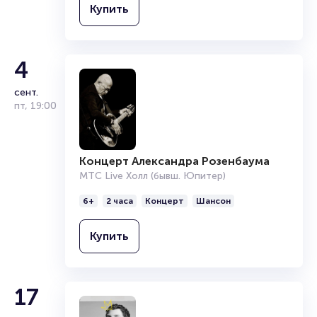
Купить
4
сент.
пт
,
19:00
Концерт Александра Розенбаума
МТС Live Холл (бывш. Юпитер)
6+
2 часа
Концерт
Шансон
Купить
17