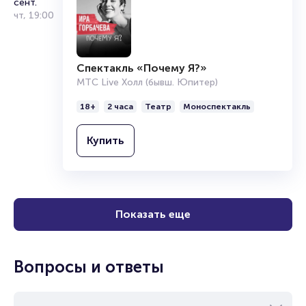
сент.
чт
,
19:00
Спектакль «Почему Я?»
МТС Live Холл (бывш. Юпитер)
18+
2 часа
Театр
Моноспектакль
Купить
Показать еще
Вопросы и ответы