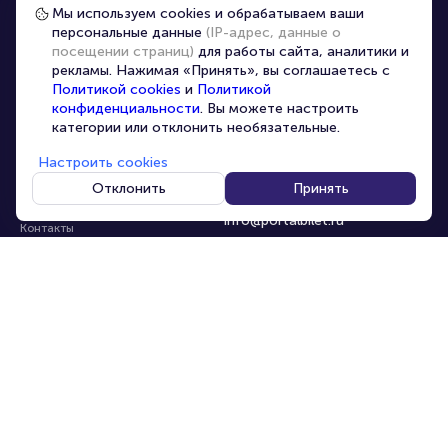
Частые вопросы
Мы используем cookies и обрабатываем ваши
персональные данные
(IP-адрес, данные о
Перепродажа билетов
посещении страниц)
для работы сайта, аналитики и
Организаторам
рекламы. Нажимая «Принять», вы соглашаетесь с
Корпоративным клиентам
Политикой cookies
и
Политикой
конфиденциальности
. Вы можете настроить
VIP-билеты
категории или отклонить необязательные.
Условия использования
Настроить cookies
Персональные данные
8-800-500-42-62
Отклонить
Принять
О компании
8-499-226-15-14
info@portalbilet.ru
Контакты
С 10:00 до 21:00
,
Карта сайта
звонок бесплатный
Управление cookies
Все площадки
Главная
|
Нижний Новгород
© 2020 -
2026
portalbilet.ru
Все права защищены