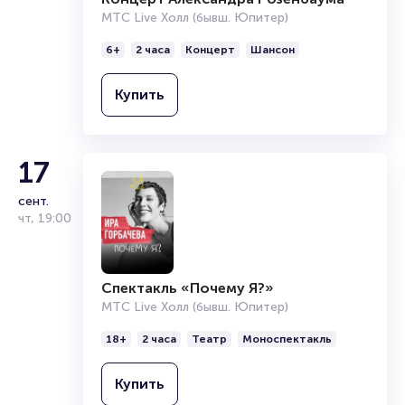
МТС Live Холл (бывш. Юпитер)
6+
2 часа
Концерт
Шансон
Купить
17
сент.
чт
,
19:00
Спектакль «Почему Я?»
МТС Live Холл (бывш. Юпитер)
18+
2 часа
Театр
Моноспектакль
Купить