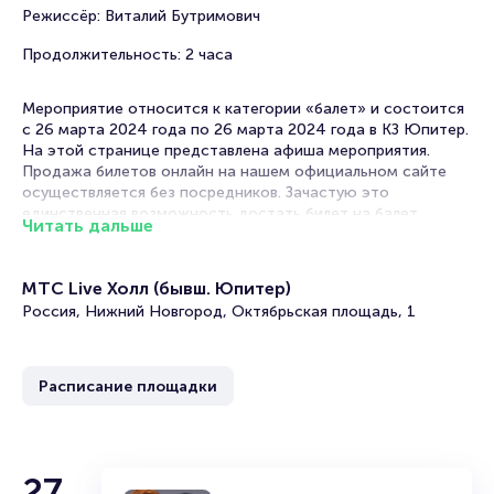
Режиссёр: Виталий Бутримович
Продолжительность: 2 часа
Мероприятие относится к категории «балет» и состоится
с 26 марта 2024 года по 26 марта 2024 года в КЗ Юпитер.
На этой странице представлена афиша мероприятия.
Продажа билетов онлайн на нашем официальном сайте
осуществляется без посредников. Зачастую это
единственная возможность достать билет на балет.
Читать дальше
Не знаете какое культурное мероприятие посетить? Балет
в в Нижнем Новгороде - именно то, что вы ищите!
МТС Live Холл (бывш. Юпитер)
В афише представлены спектакли известных
Россия, Нижний Новгород, Октябрьская площадь, 1
постановщиков на музыку не менее известных
композиторов-классиков и современников. Репертуар
обширен. Вы можете выбрать как знаменитые
Расписание площадки
драматические постановки, так и выступления школы
балета с участием юных танцоров и молодых
балетмейстеров.
Каждый сезон труппы театров представляют премьеры
27