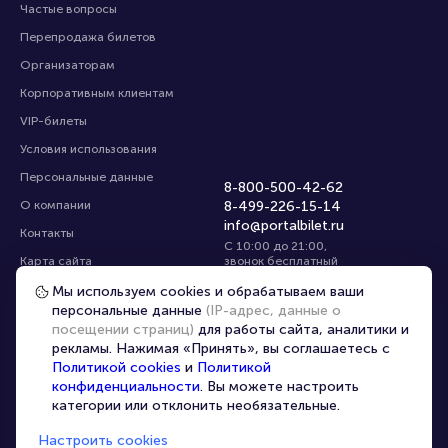
Частые вопросы
Перепродажа билетов
Организаторам
Корпоративным клиентам
VIP-билеты
Условия использования
Персональные данные
8-800-500-42-62
О компании
8-499-226-15-14
info@portalbilet.ru
Контакты
С 10:00 до 21:00
,
Карта сайта
звонок бесплатный
Управление cookies
Все площадки
Мы используем cookies и обрабатываем ваши
персональные данные
(IP-адрес, данные о
посещении страниц)
для работы сайта, аналитики и
Главная
|
Нижний Новгород
рекламы. Нажимая «Принять», вы соглашаетесь с
Политикой cookies
и
Политикой
конфиденциальности
. Вы можете настроить
категории или отклонить необязательные.
Настроить cookies
© 2020 -
2026
portalbilet.ru
Все права защищены