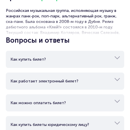
коллектива, и любовь поклонников ребята часто
используют на благо общества, организовывая
Российская музыкальная группа, исполняющая музыку в
выступления в поддержку больных детей.
жанрах панк-рок, поп-парк, альтернативный рок, гранж,
В начале 2020-го года у коллектива вышел, очередной 13-й
ска-панк. Была основана в 2008-м году в Дубне. Релиз
по счету, альбом «Это пройдет», в поддержку которого
дебютного альбома «Клей!» состоялся в 2010-м году.
«Порнофильмы» отправляются в большой концертный тур.
Текущий состав: Владимир Котляров, Вячеслав Селезнёв,
Александр Русаков, Кирилл Муравьев, Александр Агафонов.
Вопросы и ответы
Встречайте рок-команду с провокационным названием
Особенностью коллектива является политизированная
«Порнофильмы» в Нижнем Новгороде!
лирика песен, которая не раз приводила к скандалам. Они
являются одними из самых известных панк-коллективов в
Как купить билет?
России. В их дискографии 9 студийных альбомов и 7 мини-
альбомов.
Как работает электронный билет?
Как можно оплатить билет?
Как купить билеты юридическому лицу?