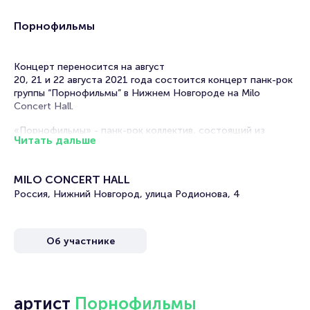
Порнофильмы
Концерт переносится на август
20, 21 и 22 августа 2021 года состоится концерт панк-рок
группы “Порнофильмы” в Нижнем Новгороде на Milo
Concert Hall.
«Порнофильмы» - панк-рок коллектив, состоящий из
Читать дальше
фронтмена и вокалиста Владимира Котлярова, гитариста
Вячеслава Селезнева, гитариста и по совместительству
менеджера группы Александра Русакова, а также
MILO CONCERT HALL
барабанщика Кирилла Муравьёв и басиста Александра
Россия, Нижний Новгород, улица Родионова, 4
Агафонова.
Команда совмещает панк-рок с активной пропагандой
здорового образа жизни, пацифизма, а еще не стесняется
Об участнике
открыто говорить о политических события в нашей стране
и мире.
Энергичный, молодежный панк-рок, тексты со смыслом,
атмосфера драйва, которую дарит каждый концерт рок-
артист
Порнофильмы