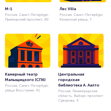
M-1
Лес Villa
Россия, Санкт-Петербург,
Россия, Санкт-Петербург,
Приморский проспект, 80
Казанская улица, 7
Камерный театр 
Центральная 
Малыщицкого (СПб)
городская 
библиотека А. Аалто
Россия, Санкт-Петербург,
улица Восстания, 41
Россия, Ленинградская
область, Выборг, проспект
Суворова, 4