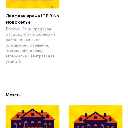
Ледовая арена ICE RINK 
Новоселье
Россия, Ленинградская
область, Ломоносовский
район, Аннинское
городское поселение,
городской посёлок
Новоселье, Центральная
улица, 5
Музеи