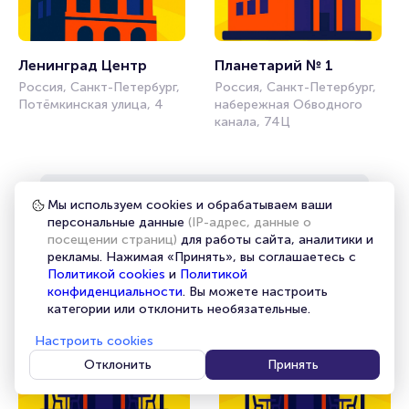
Ленинград Центр
Планетарий № 1
Россия, Санкт-Петербург,
Россия, Санкт-Петербург,
Потёмкинская улица, 4
набережная Обводного
канала, 74Ц
Смотреть все
Мы используем cookies и обрабатываем ваши
персональные данные
(IP-адрес, данные о
посещении страниц)
для работы сайта, аналитики и
рекламы. Нажимая «Принять», вы соглашаетесь с
Рестораны
Политикой cookies
и
Политикой
конфиденциальности
. Вы можете настроить
категории или отклонить необязательные.
Настроить cookies
Отклонить
Принять