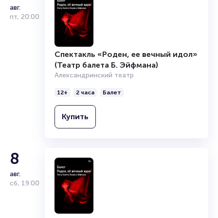
авг.
пт
,
20:00
Спектакль «Роден, ее вечный идол»
(Театр балета Б. Эйфмана)
Александринский театр
12+
2 часа
Балет
Купить
8
авг.
сб
,
19:00