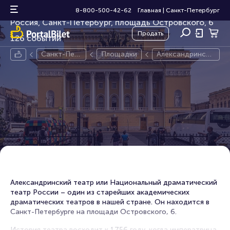
Александринский театр
8-800-500-42-62
Главная
|
Санкт-Петербург
Россия, Санкт-Петербург, площадь Островского, 6
Продать
126 событий
Санкт-Пет
Площадки
Александрински
ербург
й театр
Александринский театр или Национальный драматический
театр России – один из старейших академических
драматических театров в нашей стране. Он находится в
Санкт-Петербурге на площади Островского, 6.
​История театра восходит к 1756 году, когда императрица