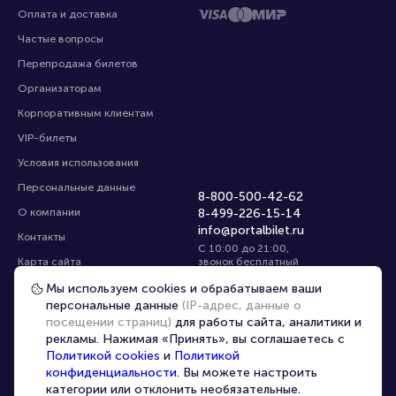
Оплата и доставка
Частые вопросы
Перепродажа билетов
Организаторам
Корпоративным клиентам
VIP-билеты
Условия использования
Персональные данные
8-800-500-42-62
О компании
8-499-226-15-14
info@portalbilet.ru
Контакты
С 10:00 до 21:00
,
Карта сайта
звонок бесплатный
Управление cookies
Все площадки
Мы используем cookies и обрабатываем ваши
персональные данные
(IP-адрес, данные о
посещении страниц)
для работы сайта, аналитики и
Главная
|
Санкт-Петербург
рекламы. Нажимая «Принять», вы соглашаетесь с
Политикой cookies
и
Политикой
конфиденциальности
. Вы можете настроить
категории или отклонить необязательные.