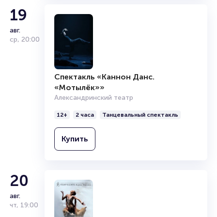
19
авг.
ср
,
20:00
Спектакль «Каннон Данс.
«Мотылёк»»
Александринский театр
12+
2 часа
Танцевальный спектакль
Купить
20
авг.
чт
,
19:00