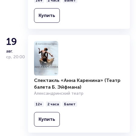
16+
2 часа
Балет
Купить
19
авг.
ср
,
20:00
Спектакль «Анна Каренина» (Театр
балета Б. Эйфмана)
Александринский театр
12+
2 часа
Балет
Купить