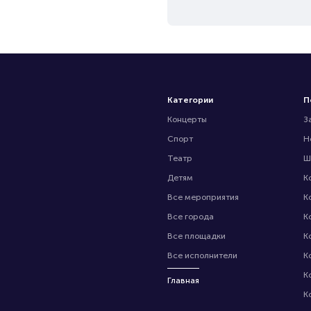
Категории
П
Концерты
З
Спорт
Н
Театр
Ш
Детям
К
Все мероприятия
К
Все города
К
Все площадки
К
Все исполнители
К
К
Главная
К