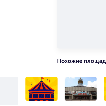
«Руслан и Людмила», «Дом бе
В 2003 году был восстановле
прежнее архитектурное велик
летие.
Сегодня государственный цир
и гостей города. Ведь Цирк 
но и взрослого. Ребенок цени
время циркового представлен
цирковых артистов. Цирк – эт
Приобретая билеты в Санкт-П
Похожие площад
возможность посетить и Музе
хранится более 130 тысяч экс
графика, скульптуры, плакаты
Приходите в Цирк на Фонтке 