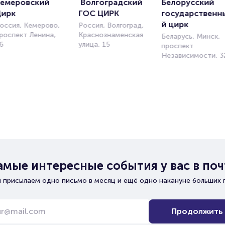
емеровский 
 Волгоградский 
Белорусский 
Цирк
ГОС ЦИРК
государственн
й цирк
оссия, Кемерово,
Россия, Волгоград,
роспект Ленина,
Краснознаменская
Беларусь, Минск,
6
улица, 15
проспект
Независимости, 3
амые интересные события у вас в поч
 присылаем одно письмо в месяц и ещё одно накануне больших 
Продолжить