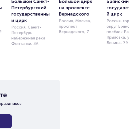
Большой Санкт-
Большой цирк 
Брянский 
ы
Петербургский 
на проспекте 
государс
государственны
Вернадского
й цирк
й цирк
Россия, Москва,
Россия, го
проспект
округ Брянс
Россия, Санкт-
2
Вернадского, 7
посёлок Р
Петербург,
Крыловка, 
набережная реки
Ленина, 79
Фонтанки, 3А
те
праздников