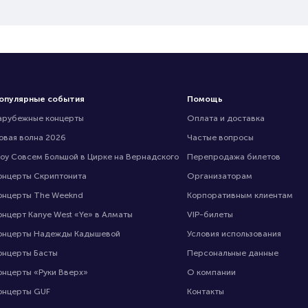
опулярные события
Помощь
арубежные концерты
Оплата и доставка
овая волна 2026
Частые вопросы
оу Совсем Большой в Цирке на Вернадского
Перепродажа билетов
онцерты Скриптонита
Организаторам
онцерты The Weeknd
Корпоративным клиентам
онцерт Kanye West «Ye» в Алматы
VIP-билеты
онцерты Надежды Кадышевой
Условия использования
онцерты Басты
Персональные данные
онцерты «Руки Вверх»
О компании
онцерты GUF
Контакты