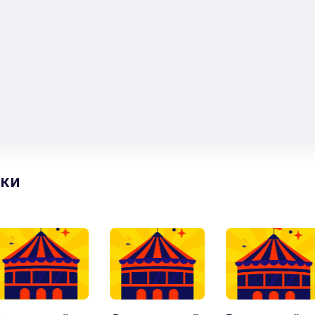
з углов», «Потешный маскарад» и другие.
н фасад Санкт-Петербургского цирка, и здание обрело свое
олепие. В 2017 году Цирк на Фонтанке отметил свое 140-
к Санкт-Петербурга занимает особое место в сердцах жителей
– это искусство, поражающее воображение не только ребенка,
т сказку, волшебство другого мира, в который он попадает во
ия. А взрослый восхищается отвагой, ловкостью, выдержкой
о место для всей семьи, где каждый получит удовольствие.
етербургский государственный цирк, вы можете иметь
ки
й Цирка и Эстрады, который открылся в 2018 году. Здесь
понатов. Это и уникальные книги, и фото-видеотеки, живопись,
, программки, а также костюмы и цирковой реквизит.
всей семьей, и вы непременно захотите вернуться сюда вновь!