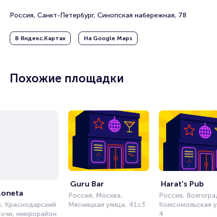
Россия, Санкт-Петербург, Синопская набережная, 78
В Яндекс.Картах
На Google Maps
Похожие площадки
 Guru Bar
 Harat's Pub
loneta
Россия, Москва,
Россия, Волгогра
, Краснодарский
Мясницкая улица, 41с3
Комсомольская у
Сочи, микрорайон
4