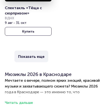
Спектакль «Тёща с 
сюрпризом»
ВДНХ
9 авг - 31 окт
Купить
Показать еще
Мюзиклы 2026 в Краснодаре
Мечтаете о вечере, полном ярких эмоций, красивой
музыки и захватывающего сюжета? Мюзиклы 2026
года в Краснодаре — это именно то, что
нужно. Приглашаем на театральные площадки
Читать дальше
Краснодара, где играют музыкальные спектакли по