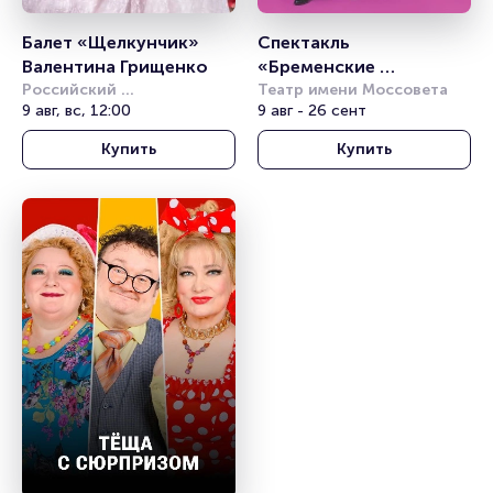
Балет «Щелкунчик» 
Спектакль 
Валентина Грищенко
«Бременские 
Российский 
музыканты»
Театр имени Моссовета
академический 
9 авг, вс, 12:00
9 авг - 26 сент
молодёжный театр (РАМТ)
Купить
Купить