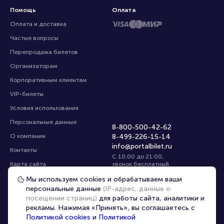
Помощь
Оплата
Оплата и доставка
Частые вопросы
Перепродажа билетов
Организаторам
Корпоративным клиентам
VIP-билеты
Условия использования
Персональные данные
8-800-500-42-62
О компании
8-499-226-15-14
info@portalbilet.ru
Контакты
С 10:00 до 21:00
,
Карта сайта
звонок бесплатный
Управление cookies
Все площадки
Мы используем cookies и обрабатываем ваши
персональные данные
(IP-адрес, данные о
посещении страниц)
для работы сайта, аналитики и
Главная
|
Краснодар
рекламы. Нажимая «Принять», вы соглашаетесь с
Политикой cookies
и
Политикой