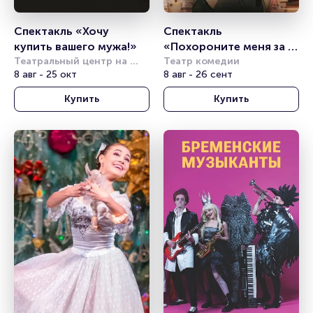
Спектакль «Хочу 
Спектакль 
купить вашего мужа!»
«Похороните меня за 
Театральный центр на 
плинтусом»
Театр комедии
Страстном
8 авг - 25 окт
8 авг - 26 сент
Купить
Купить