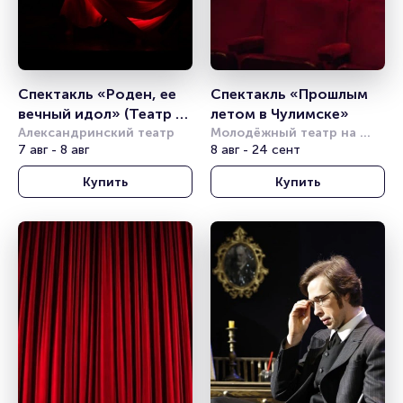
Спектакль «Роден, ее 
Спектакль «Прошлым 
вечный идол» (Театр 
летом в Чулимске»
балета Б. Эйфмана)
Александринский театр
Молодёжный театр на 
7 авг - 8 авг
Фонтанке
8 авг - 24 сент
Купить
Купить