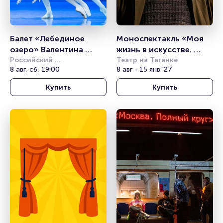
Балет «Лебединое 
Моноспектакль «Моя 
озеро» Валентина 
жизнь в искусстве. 
Грищенко
Российский 
Василий Уриевский»
Театр на Таганке
академический 
8 авг, сб, 19:00
8 авг - 15 янв '27
молодёжный театр (РАМТ)
Купить
Купить