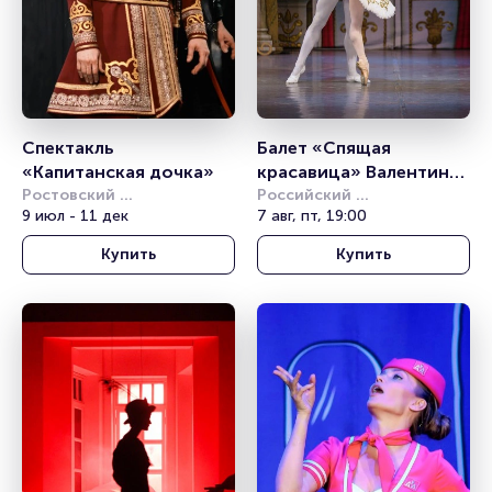
Спектакль 
Балет «Спящая 
«Капитанская дочка»
красавица» Валентина 
Ростовский 
Грищенко
Российский 
академический театр 
9 июл - 11 дек
академический 
7 авг, пт, 19:00
драмы им. М.Горького
молодёжный театр (РАМТ)
Купить
Купить