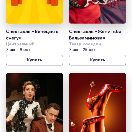
Спектакль «Венеция в 
Спектакль «Женитьба 
снегу»
Бальзаминова»
Центральный 
Театр комедии
академический театр 
7 авг - 9 окт
7 авг - 25 окт
Российской Армии
Купить
Купить