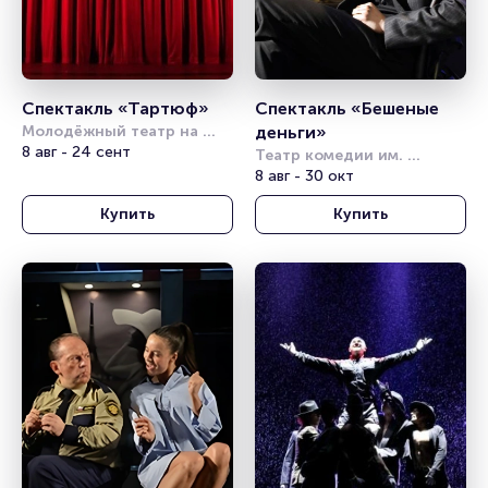
Спектакль «Тартюф»
Спектакль «Бешеные 
Молодёжный театр на 
деньги»
Фонтанке
8 авг - 24 сент
Театр комедии им. 
Акимова
8 авг - 30 окт
Купить
Купить