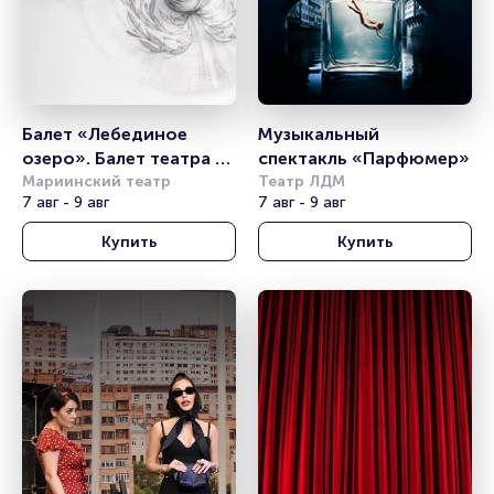
Балет «Лебединое 
Музыкальный 
озеро». Балет театра 
спектакль «Парфюмер»
им. Леонида Якобсона
Мариинский театр
Театр ЛДМ
7 авг - 9 авг
7 авг - 9 авг
Купить
Купить