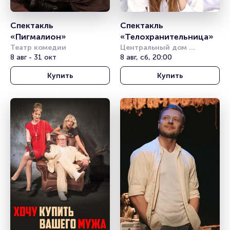
Спектакль 
Спектакль 
«Пигмалион»
«Телохранительница»
Театр комедии
Центральный дом 
8 авг - 31 окт
литераторов
8 авг, сб, 20:00
Купить
Купить