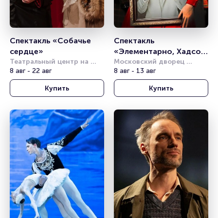
Спектакль «Собачье 
Спектакль 
сердце»
«Элементарно, Хадсон! 
Театральный центр на 
Дело о собаке Б.»
Московский дворец 
Страстном
8 авг - 22 авг
молодёжи
8 авг - 13 авг
Купить
Купить