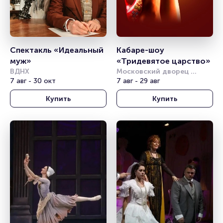
Спектакль «Идеальный 
Кабаре-шоу 
муж»
«Тридевятое царство»
ВДНХ
Московский дворец 
7 авг - 30 окт
молодёжи
7 авг - 29 авг
Купить
Купить