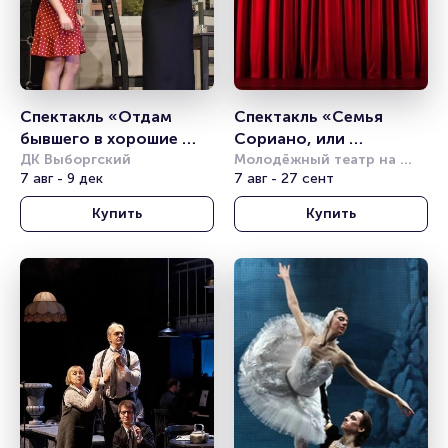
Спектакль «Отдам 
Спектакль «Семья 
бывшего в хорошие 
Сориано, или 
руки»
ДК Выборгский
Итальянская комедия»
Молодёжный театр на 
7 авг - 9 дек
Фонтанке
7 авг - 27 сент
Купить
Купить