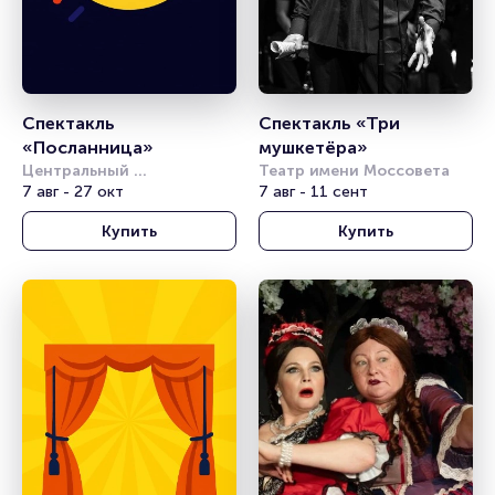
Спектакль 
Спектакль «Три 
«Посланница»
мушкетёра»
Центральный 
Театр имени Моссовета
академический театр 
7 авг - 27 окт
7 авг - 11 сент
Российской Армии
Купить
Купить