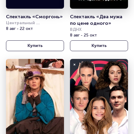
Спектакль «Сморгонь»
Спектакль «Два мужа 
Центральный 
по цене одного»
академический театр 
8 авг - 22 окт
ВДНХ
Российской Армии
8 авг - 25 окт
Купить
Купить