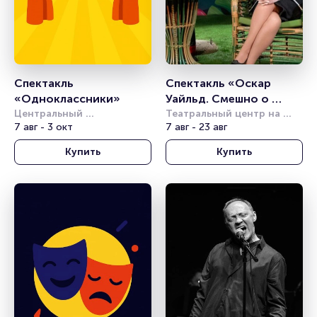
Спектакль 
Спектакль «Оскар 
«Одноклассники»
Уайльд. Смешно о 
Центральный 
серьёзном»
Театральный центр на 
академический театр 
7 авг - 3 окт
Страстном
7 авг - 23 авг
Российской Армии
Купить
Купить