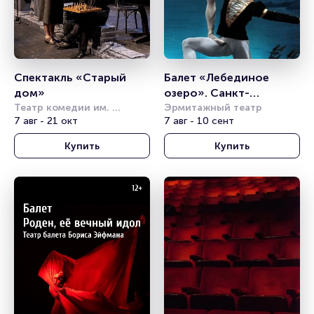
Спектакль «Старый 
Балет «Лебединое 
дом»
озеро». Санкт-
Театр комедии им. 
Петербургский театр 
Эрмитажный театр
Акимова
7 авг - 21 окт
7 авг - 10 сент
балета им. П.И. 
Чайковского
Купить
Купить