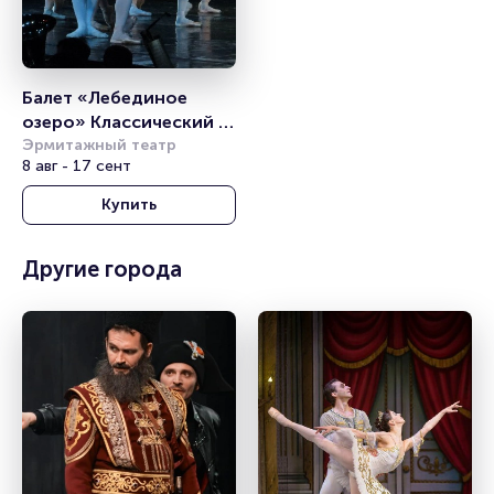
Балет «Лебединое 
озеро» Классический 
балет с 
Эрмитажный театр
8 авг - 17 сент
видеоэффектами 
(«Санкт-Петербургский 
Купить
Балет»)
Другие города