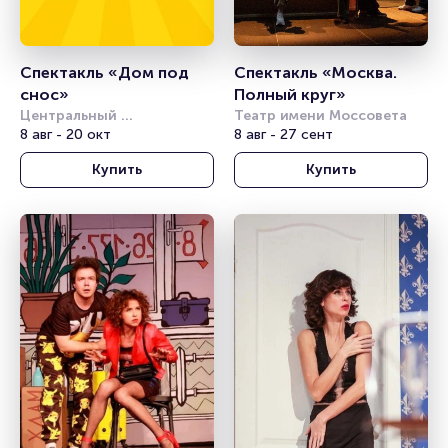
Спектакль «Дом под 
Спектакль «Москва. 
снос»
Полный круг»
Центральный 
Театр имени Моссовета
академический театр 
8 авг - 20 окт
8 авг - 27 сент
Российской Армии
Купить
Купить