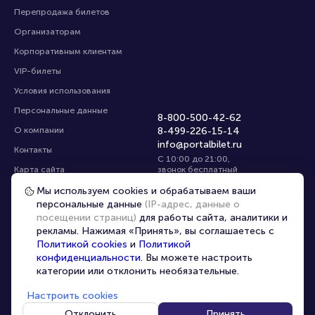
Перепродажа билетов
Организаторам
Корпоративным клиентам
VIP-билеты
Условия использования
Персональные данные
8-800-500-42-62
О компании
8-499-226-15-14
info@portalbilet.ru
Контакты
С 10:00 до 21:00
,
Карта сайта
звонок бесплатный
Управление cookies
Все площадки
Мы используем cookies и обрабатываем ваши
персональные данные
(IP-адрес, данные о
посещении страниц)
для работы сайта, аналитики и
Главная
|
Краснодар
рекламы. Нажимая «Принять», вы соглашаетесь с
Политикой cookies
и
Политикой
конфиденциальности
. Вы можете настроить
категории или отклонить необязательные.
Настроить cookies
© 2020 -
2026
portalbilet.ru
Все права защищены
Отклонить
Принять