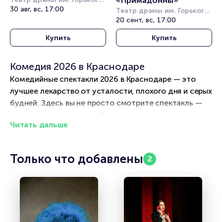
«Примадонны»
(Краснодар)
30 авг, вс, 17:00
Театр драмы им. Горького 
(Краснодар)
20 сент, вс, 17:00
Купить
Купить
Комедия 2026 в Краснодаре
Комедийные спектакли 2026 в Краснодаре — это
лучшее лекарство от усталости, плохого дня и серых
будней. Здесь вы не просто смотрите спектакль —
вы заряжаетесь энергией, смеетесь от души и на два
Читать дальше
часа забываете о проблемах. Для жителей и гостей
Краснодара мы собрали самые веселые сцены: от
классических театров с блистательными
Только что добавлены
2
водевилями до современных площадок с острыми
стендап-комедиями и импровизациями. Вас ждут
искрометные диалоги, нелепые ситуации и актеры,
которые умеют рассмешить до слез. Краснодар
представляет афишу комедийных спектаклей на
август — легкие комедии положений, остроумные