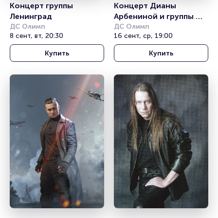
Концерт группы 
Концерт Дианы 
Ленинград
Арбениной и группы 
ДС Олимп
«Ночные Снайперы»
ДС Олимп
8 сент, вт, 20:30
16 сент, ср, 19:00
Купить
Купить