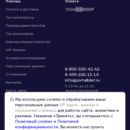
Помощь
Оплата
Оплата и доставка
Частые вопросы
Перепродажа билетов
Организаторам
Корпоративным клиентам
VIP-билеты
Условия использования
Персональные данные
8-800-500-42-62
О компании
8-499-226-15-14
info@portalbilet.ru
Контакты
С 10:00 до 21:00
,
Карта сайта
звонок бесплатный
Управление cookies
Все площадки
Мы используем cookies и обрабатываем ваши
персональные данные
(IP-адрес, данные о
посещении страниц)
для работы сайта, аналитики и
Главная
|
Краснодар
рекламы. Нажимая «Принять», вы соглашаетесь с
Политикой cookies
и
Политикой
конфиденциальности
. Вы можете настроить