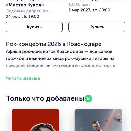
«Мастер Кукол»
ДС Олимп
2 мар 2027, вт, 20:00
Ледовый дворец Ice 
Palace
24 окт, сб, 19:00
Купить
Купить
Рок-концерты 2026 в Краснодаре
Афиша рок-концертов Краснодара — всё самое
громкое и важное из мира рок-музыки. Гитары на
пределе, мощная ритм-секция и голоса, которые
заставляют мурашки бежать по коже. Легендарные
Читать дальше
группы и молодые герои нового поколения выбирают
лучшие площадки Краснодара. Не пропустите рок-
концерты в Краснодаре! Наш календарь охватывает
Только что добавлены
8
концерты на любой вкус: от клубных выступлений до
стадионных туров. Хотите узнать, кто приедет в
Краснодаре в авгусе? Открывайте афишу рок-
концертов — самые горячие даты уже там.
2026 уже окрестили годом больших рок-