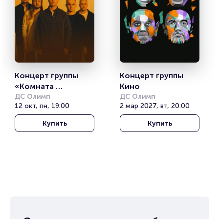
800-500-42-62, 8-499-226-15-14.
Заходите в афишу, выбирайте свою группу и
готовьтесь к вечеру, который запомнится надолго.
Проведите август под правильные звуки. До встречи
на рок-концерте вашей любимой группы!
Концерт группы 
Концерт группы 
«Комната 
Кино
культуры»
ДС Олимп
ДС Олимп
12 окт, пн, 19:00
2 мар 2027, вт, 20:00
Купить
Купить