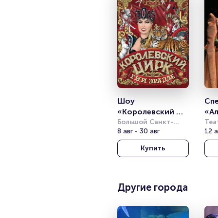
Шоу 
Спе
«Королевский 
«Ал
цирк»
Большой Санкт-
цв
Теа
Петербургский 
8 авг - 30 авг
Аки
12 а
государственный 
Купить
цирк
Другие города