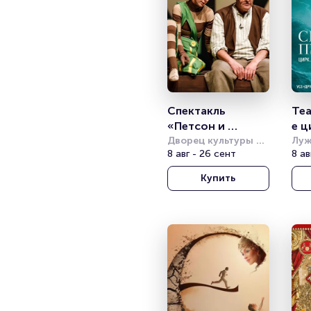
Спектакль 
Те
«Петсон и 
е ц
Финдус» (Театр 
Дворец культуры 
«С
Луж
имени Горбунова
8 авг - 26 сент
8 ав
Комикс)
Купить