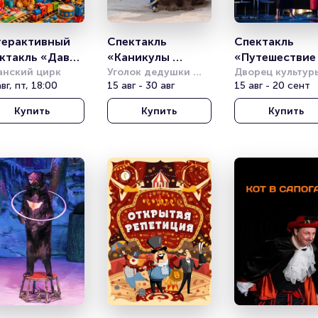
ерактивный 
Спектакль 
Спектакль 
ктакль «Давай 
«Каникулы 
«Путешествие 
ать!»
анский цирк
Джинна»
Уголок дедушки 
космос» (Теат
Дворец культуры
вг, пт, 18:00
Дурова
15 авг - 30 авг
имени Горбунов
15 авг - 20 сент
Комикс)
Купить
Купить
Купить