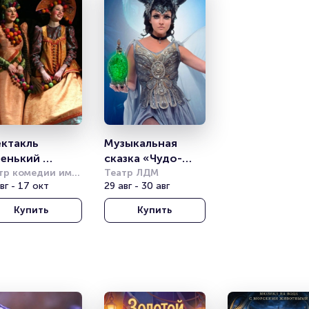
ктакль 
Музыкальная 
енький 
сказка «Чудо-
еточек»
тр комедии им. 
Юдо»
Театр ЛДМ
мова
вг - 17 окт
29 авг - 30 авг
Купить
Купить