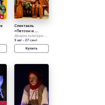
е 
Спектакль 
«Петсон и 
Финдус. А где же 
Дворец культуры 
имени Горбунова
9 авг - 27 сент
Юсси?» (Театр 
Комикс)
Купить