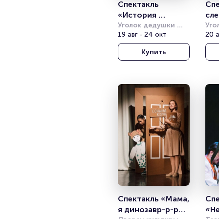
Спектакль 
Спе
«История 
сле
хрустальной 
Уголок дедушки 
Ко
Уго
Дурова
19 авг - 24 окт
Дур
20 а
туфельки»
Купить
Спектакль «Мама, 
Спе
я динозавр-р-р» 