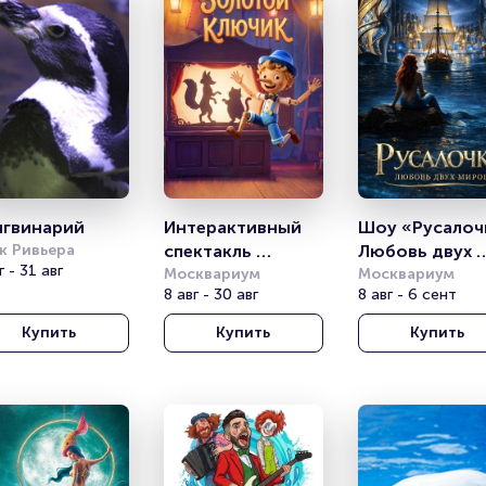
нгвинарий
Интерактивный 
Шоу «Русалочк
к Ривьера
спектакль 
Любовь двух 
г - 31 авг
«Золотой 
Москвариум
миров»
Москвариум
8 авг - 30 авг
8 авг - 6 сент
Ключик»
Купить
Купить
Купить