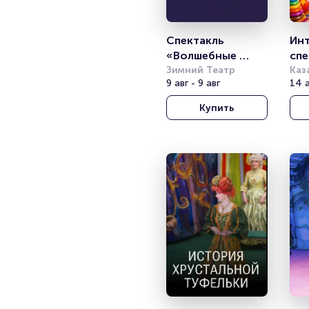
Спектакль 
Инт
«Волшебные 
спе
кошки Куклачева»
Зимний Театр
игр
Каз
9 авг - 9 авг
14 а
Купить