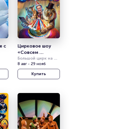
 с 
Цирковое шоу 
«Совсем 
большой»
Большой цирк на 
проспекте 
8 авг - 29 нояб
Вернадского
Купить