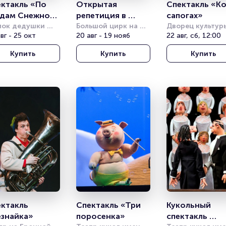
ктакль «По 
Открытая 
Спектакль «Кот
дам Снежной 
репетиция в 
сапогах»
ролевы»
лок дедушки 
цирке
Большой цирк на 
Дворец культуры
ова
вг - 25 окт
проспекте 
20 авг - 19 нояб
имени Горбунов
22 авг, сб, 12:00
Вернадского
Купить
Купить
Купить
ктакль 
Спектакль «Три 
Кукольный 
«Незнайка» 
поросенка»
спектакль 