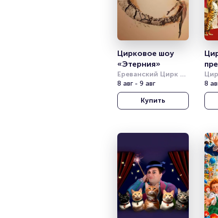
Цирковое шоу 
Цир
«Этерния»
пре
Ереванский Цирк 
«Ве
Цир
(Ташир Арена)
8 авг - 9 авг
Цве
8 ав
ци
Купить