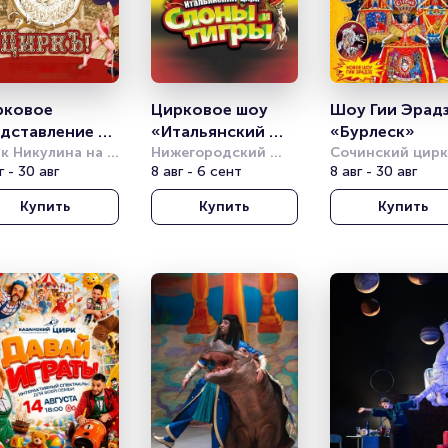
ковое 
Цирковое шоу 
Шоу Гии Эрадз
дставление 
«Итальянский 
«Бурлеск»
сь этот 
к Никулина на 
цирк: слоны и 
Нижегородский 
Сочинский цирк
тном бульваре
г - 30 авг
цирк
8 авг - 6 сент
8 авг - 30 авг
ркъ»
тигры»
Купить
Купить
Купить