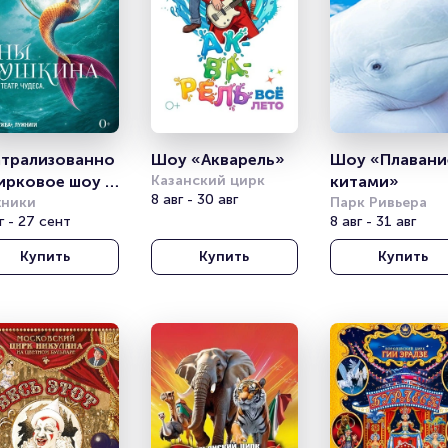
атрализованно
Шоу «Акварель»
Шоу «Плавание
ирковое шоу 
Казанский цирк
китами»
8 авг - 30 авг
ны Пушкина»
ники
Парк Ривьера
г - 27 сент
8 авг - 31 авг
Купить
Купить
Купить