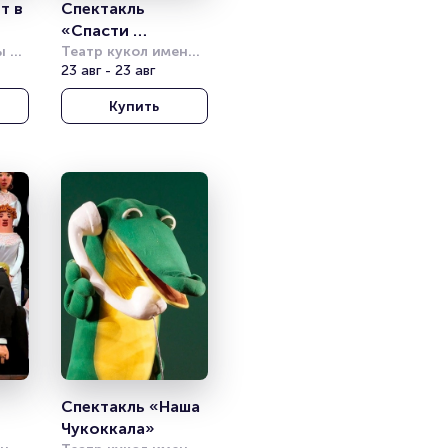
 в 
Спектакль 
«Спасти 
 
Бибигона!»
Театр кукол имени 
а
С.В. Образцова
23 авг - 23 авг
Купить
Спектакль «Наша 
Чукоккала»