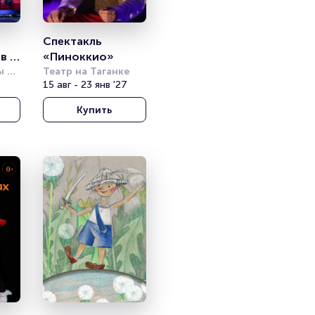
Спектакль 
в 
«Пиноккио» 
р 
 
Театр на Таганке
а
15 авг - 23 янв '27
Купить