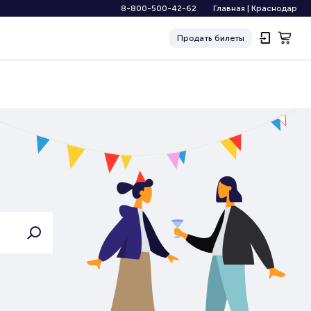
8-800-500-42-62
Главная
|
Краснодар
Продать
билеты