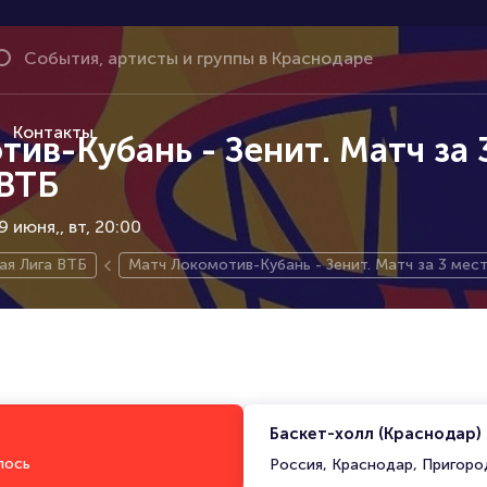
Контакты
ив-Кубань - Зенит. Матч за 
 ВТБ
9 июня,
вт, 20:00
ая Лига ВТБ
Матч Локомотив-Кубань - Зенит. Матч за 3 мес
Баскет-холл (Краснодар)
лось
Россия, Краснодар, Пригоро