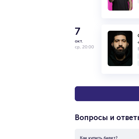
7
окт.
ср
,
20:00
Вопросы и ответ
Как купить билет?