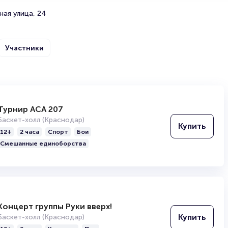
Продать билет
ная улица, 24
Брокерам
Организаторам
Участники
Турнир АСА 207
БК Зенит
Баскет-холл (Краснодар)
Купить
12+
2 часа
Спорт
Бои
Профессиональный баскетбольный клуб, основанный в
Смешанные единоборства
Петербурге. Несмотря на недолгую историю существо
Евролиге Единой лиге ВТБ. Спортсмены носят сине-б
Хавьер Паскуаль на домашнем стадионе «Сибур Арен
является Матеуш Понитка. Клуб является серебряным
2015/2016, а также четырёхкратным бронзовым призё
Чемпионата России.
Концерт группы Руки вверх!
Купить
Баскет-холл (Краснодар)