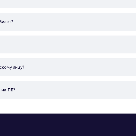
билет?
скому лицу?
 на ПБ?