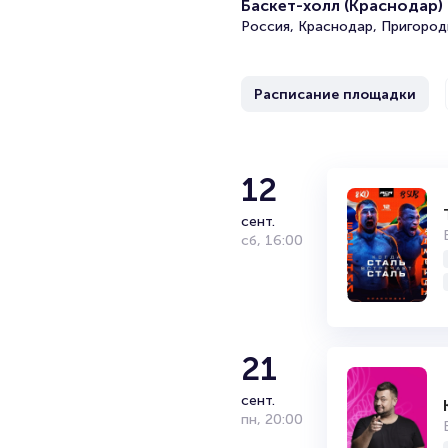
Баскет-холл (Краснодар)
Россия, Краснодар, Пригород
Расписание площадки
12
сент.
сб
,
16:00
21
сент.
пн
,
20:00