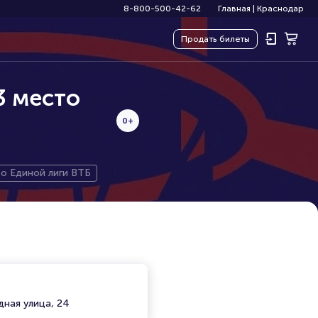
8-800-500-42-62
Главная
|
Краснодар
Продать
билеты
3 место
0+
то Единой лиги ВТБ
дная улица, 24