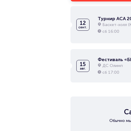
Турнир АСА 2
12
Баскет-холл (
сент.
сб
16:00
Фестиваль «
15
ДС Олимп
авг.
сб
17:00
С
Обычно мы