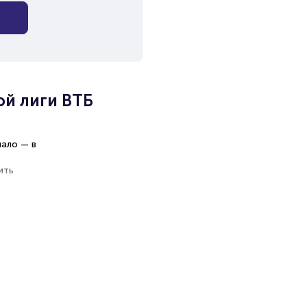
ой лиги ВТБ
чало — в
ить
льном
ля обеих
ть и