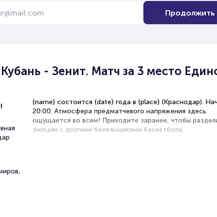
Продолжить
убань - Зенит. Матч за 3 место Един
{name} состоится {date} года в {place} (Краснодар). На
!
20:00. Атмосфера предматчевого напряжения здесь
ощущается во всем! Приходите заранее, чтобы раздел
вная
эмоции с другими болельщиками баскетбола.
дар
БК Зенит и БК Локомотив Кубань сразятся в баскетбо
турнире {category}. Эта игра может стать решающей д
команд и повлиять на положение в турнирной таблице.
миров,
Рекомендации по выбору мест на арене
Места у паркета — идеальный вариант ощутить скорос
мощь игроков, увидеть их технику вблизи.