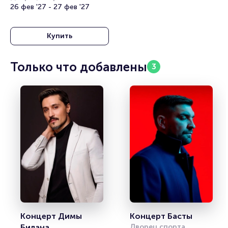
«Янтарный»
26 фев '27 - 27 фев '27
Купить
Только что добавлены
3
Концерт Димы 
Концерт Басты
Билана
Дворец спорта 