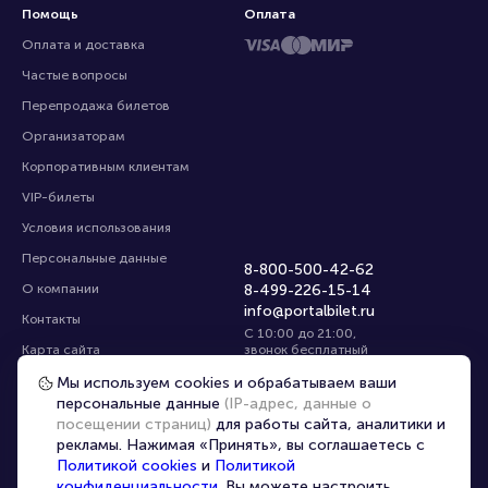
Помощь
Оплата
Оплата и доставка
Частые вопросы
Перепродажа билетов
Организаторам
Корпоративным клиентам
VIP-билеты
Условия использования
Персональные данные
8-800-500-42-62
О компании
8-499-226-15-14
info@portalbilet.ru
Контакты
С 10:00 до 21:00
,
Карта сайта
звонок бесплатный
Управление cookies
Все площадки
Мы используем cookies и обрабатываем ваши
персональные данные
(IP-адрес, данные о
посещении страниц)
для работы сайта, аналитики и
Главная
|
Калининград
рекламы. Нажимая «Принять», вы соглашаетесь с
Политикой cookies
и
Политикой
конфиденциальности
. Вы можете настроить