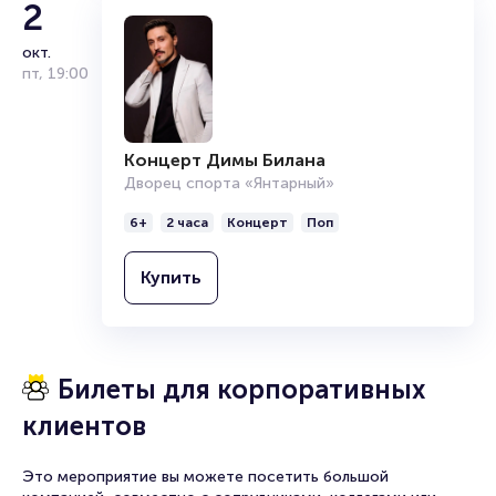
2
Подробнее о том, как вернуть, сдать или продать билет
читайте в разделах:
окт.
Продать билет
пт
,
19:00
Брокерам
Организаторам
Концерт Димы Билана
Дворец спорта «Янтарный»
6+
2 часа
Концерт
Поп
Купить
Билеты для корпоративных
клиентов
Это мероприятие вы можете посетить большой