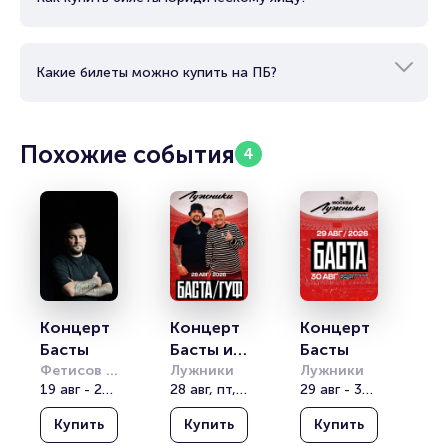
Какие билеты можно купить на ПБ?
Похожие события
4
Концерт 
Концерт 
Концерт 
Басты
Басты и 
Басты
Фетисов 
Гуфа
Лужники
Лужники
Арена
19 авг - 21 авг
28 авг, пт, 19:00
29 авг - 30 авг
Купить
Купить
Купить