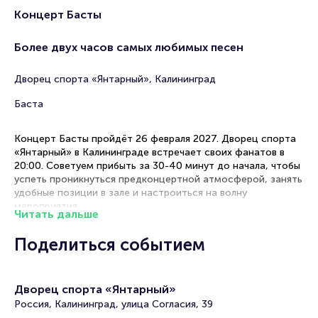
Концерт Басты
Более двух часов самых любимых песен
Дворец спорта «Янтарный», Калининград
Баста
Концерт Басты пройдёт 26 февраля 2027. Дворец спорта
«Янтарный» в Калининграде встречает своих фанатов в
20:00. Советуем прибыть за 30-40 минут до начала, чтобы
успеть проникнуться предконцертной атмосферой, занять
удобные позиции в зале и настроиться на волну
мероприятия.
Читать дальше
Рекомендации по выбору мест
Поделиться событием
Танцпол (центральная зона) — идеальное расположение
для полного погружения в энергетику концерта,
Дворец спорта «Янтарный»
возможность участвовать в массовых перформансах и
быть в эпицентре действия
Россия, Калининград, улица Согласия, 39
Фан-зона — отличное сочетание свободы движения и