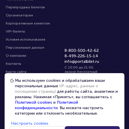
Перепродажа билетов
Организаторам
Корпоративным клиентам
VIP-билеты
Условия использования
Персональные данные
8-800-500-42-62
О компании
8-499-226-15-14
info@portalbilet.ru
Контакты
С 10:00 до 21:00
,
Карта сайта
звонок бесплатный
Управление cookies
Все площадки
Мы используем cookies и обрабатываем ваши
персональные данные
(IP-адрес, данные о
посещении страниц)
для работы сайта, аналитики и
Главная
|
Калининград
рекламы. Нажимая «Принять», вы соглашаетесь с
Политикой cookies
и
Политикой
конфиденциальности
. Вы можете настроить
категории или отклонить необязательные.
Настроить cookies
© 2020 -
2026
portalbilet.ru
Все права защищены