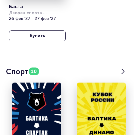
Баста
Дворец спорта 
«Янтарный»
26 фев '27 - 27 фев '27
Купить
Спорт
10