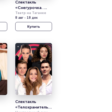
Спектакль 
«Снегурочка. 
Театр на Таганке
16+» 
8 авг - 18 дек
Купить
Спектакль 
«Телохранительн