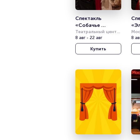
Спектакль 
Спе
«Собачье 
«Эл
сердце»
Театральный центр 
Хад
Мос
на Страстном
8 авг - 22 авг
мол
8 ав
соб
Купить