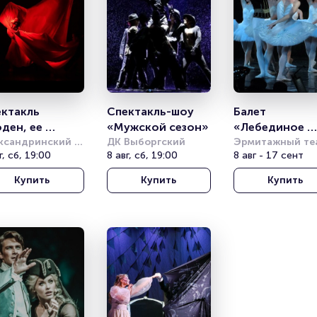
ктакль 
Спектакль-шоу 
Балет 
ден, ее 
«Мужской сезон»
«Лебединое 
ный идол» 
ксандринский 
ДК Выборгский
озеро» 
Эрмитажный те
тр
г, сб, 19:00
8 авг, сб, 19:00
8 авг - 17 сент
атр балета Б. 
Классический 
фмана)
балет с 
Купить
Купить
Купить
видеоэффекта
(«Санкт-
Петербургский
Балет»)