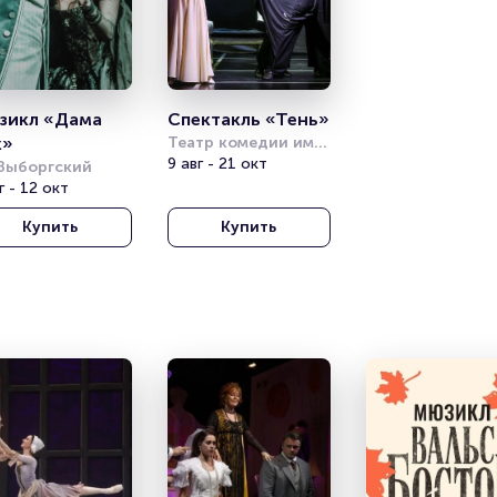
икл «Дама 
Спектакль «Тень»
к»
Театр комедии им. 
Акимова
9 авг - 21 окт
Выборгский
г - 12 окт
Купить
Купить