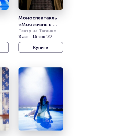
Моноспектакль 
«Моя жизнь в 
ина 
искусстве. 
Театр на Таганке
8 авг - 15 янв '27
Василий 
тр 
Уриевский»
Купить