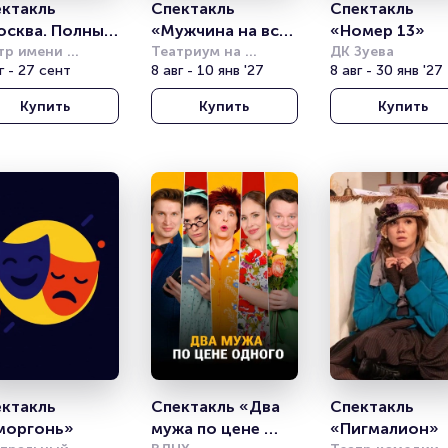
ктакль 
Спектакль 
Спектакль 
сква. Полный 
«Мужчина на все 
«Номер 13»
г»
тр имени 
руки»
Театриум на 
ДК Зуева
совета
г - 27 сент
Серпуховке
8 авг - 10 янв '27
8 авг - 30 янв '27
Купить
Купить
Купить
ктакль 
Спектакль «Два 
Спектакль 
моргонь»
мужа по цене 
«Пигмалион»