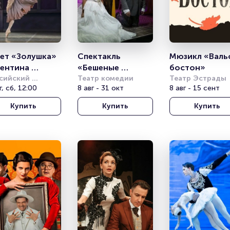
ет «Золушка» 
Спектакль 
Мюзикл «Валь
ентина 
«Бешеные 
бостон»
ищенко
сийский 
деньги»
Театр комедии
Театр Эстрады
демический 
г, сб, 12:00
8 авг - 31 окт
8 авг - 15 сент
одёжный театр 
Купить
Купить
Купить
МТ)