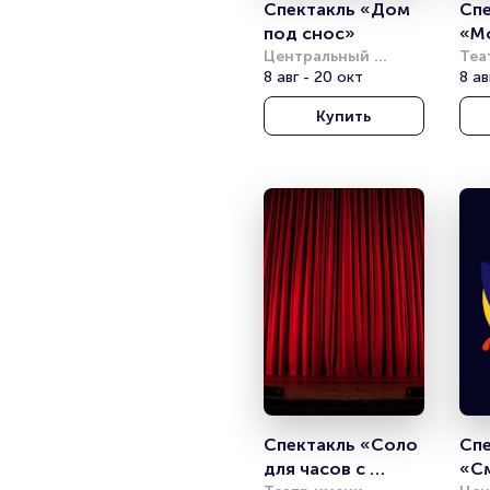
Спектакль «Дом 
Спе
под снос»
«Мо
Центральный 
кру
Теа
академический 
8 авг - 20 окт
Мос
8 ав
театр Российской 
Купить
Армии
Спектакль «Соло 
Спе
для часов с 
«С