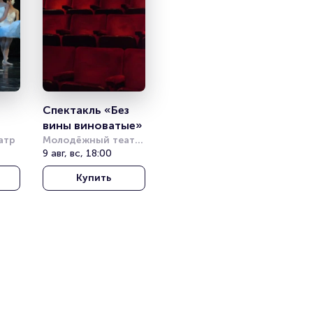
Спектакль «Без 
вины виноватые»
атр
Молодёжный театр 
на Фонтанке
9 авг, вс, 18:00
Купить
ми 
 