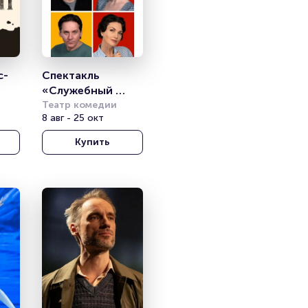
с-
Спектакль 
«Служебный 
роман»
Театр комедии
8 авг - 25 окт
Купить