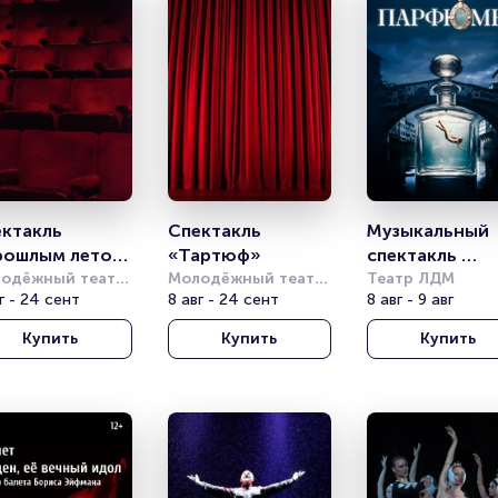
ктакль 
Спектакль 
Музыкальный 
ошлым летом 
«Тартюф»
спектакль 
улимске»
одёжный театр 
Молодёжный театр 
«Парфюмер»
Театр ЛДМ
Фонтанке
г - 24 сент
на Фонтанке
8 авг - 24 сент
8 авг - 9 авг
Купить
Купить
Купить