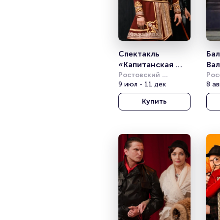
Спектакль 
Бал
«Капитанская 
Вал
дочка»
Ростовский 
Гр
Рос
академический 
9 июл - 11 дек
ака
8 ав
театр драмы им. 
мол
Купить
М.Горького
(РА