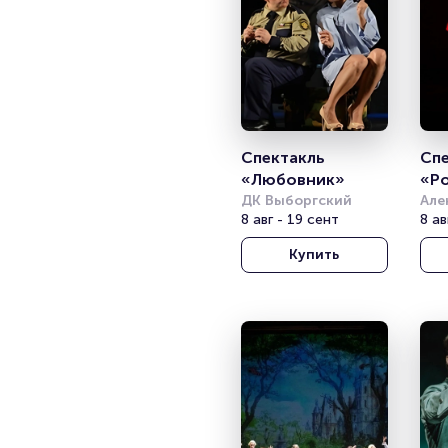
Спектакль 
Спе
«Любовник»
«Ро
ДК Выборгский
веч
Але
8 авг - 19 сент
теа
8 ав
(Те
Эй
Купить