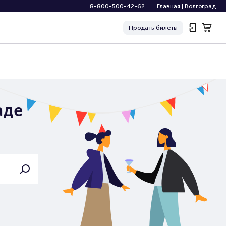
8-800-500-42-62
Главная
|
Волгоград
Продать
билеты
аде