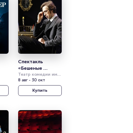
Спектакль 
«Бешеные 
деньги»
Театр комедии им. 
Акимова
8 авг - 30 окт
Купить