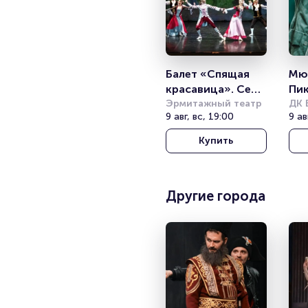
Балет «Спящая 
Мюз
красавица». Сен-
Пи
Мишель
Эрмитажный театр
ДК 
9 авг, вс, 19:00
9 ав
Купить
Другие города