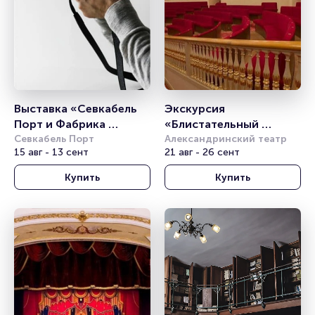
Выставка «Севкабель 
Экскурсия 
Порт и Фабрика 
«Блистательный 
Слуцкой: превращение 
Севкабель Порт
Александринский 
Александринский театр
15 авг - 13 сент
21 авг - 26 сент
промышленной 
театр»
архитектуры в 
Купить
Купить
общественную»