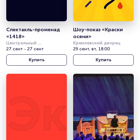
Спектакль-променад 
Шоу-показ «Краски 
«1418»
осени»
Центральный 
Кремлевский дворец
академический театр 
27 сент - 27 сент
29 сент, вт, 18:00
Российской Армии
Купить
Купить
Экску