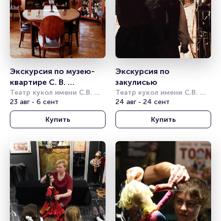
Экскурсия по музею-
Экскурсия по 
квартире С. В. 
закулисью
Образцова
Театр кукол имени С.В. 
Театр кукол имени С.В. 
Образцова
23 авг - 6 сент
Образцова
24 авг - 24 сент
Купить
Купить