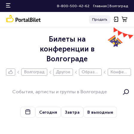
8-800-500-42-62
Главная
|
Волгоград
Продать
Билеты на
конференции в
Волгограде
Волгоград
Другое
Образо
Конфер
вание
енция
Сегодня
Завтра
В выходные