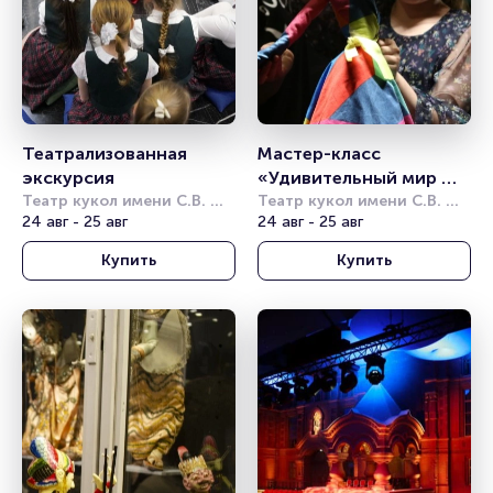
Театрализованная 
Мастер-класс 
экскурсия
«Удивительный мир 
Театр кукол имени С.В. 
театральной куклы»
Театр кукол имени С.В. 
Образцова
24 авг - 25 авг
Образцова
24 авг - 25 авг
Купить
Купить