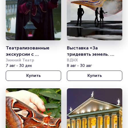
Театрализованные 
Выставка «За 
экскурсии с 
тридевять земель. 
фонарщиком 
Зимний Театр
Ожившие шедевры 
ВДНХ
7 авг - 30 дек
8 авг - 30 авг
Фаролеро. Маршрут: 
русской живописи»
Сочи. Центральный
Купить
Купить