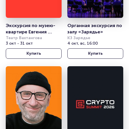
Экскурсия по музею-
Органная экскурсия по 
квартире Евгения 
залу «Зарядье»
Вахтангова
Театр Вахтангова
КЗ Зарядье
3 окт - 31 окт
4 окт, вс, 16:00
Купить
Купить