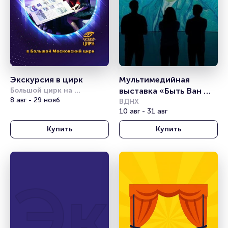
Экскурсия в цирк
Мультимедийная 
Большой цирк на 
выставка «Быть Ван 
проспекте Вернадского
8 авг - 29 нояб
Гогом»
ВДНХ
10 авг - 31 авг
Купить
Купить
Экск