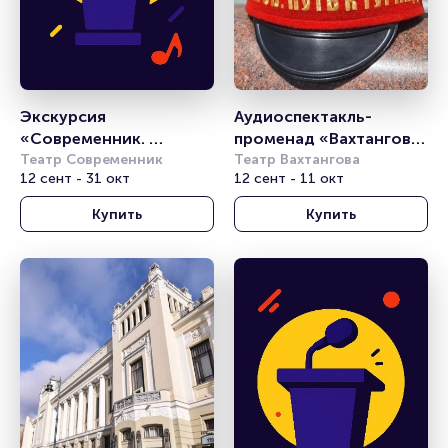
Экскурсия 
Аудиоспектакль-
«Современник. 
променад «Вахтангов. 
Путешествие во 
Театр Современник
Путь к Турандот»
Театр Вахтангова
12 сент - 31 окт
12 сент - 11 окт
времени»
Купить
Купить