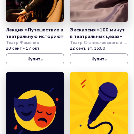
Лекция «Путешествие в 
Экскурсия «100 минут 
театральную историю»
в театральных цехах»
Театр Фоменко
Театр Станиславского и 
20 сент - 17 окт
Немировича-Данченко
22 сент, вт, 15:00
Купить
Купить