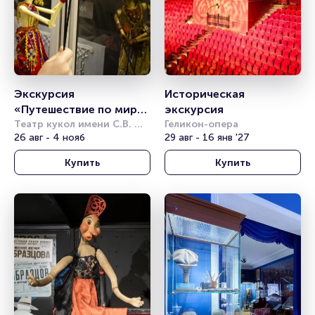
Экскурсия 
Историческая 
«Путешествие по миру 
экскурсия
с куклами»
Театр кукол имени С.В. 
Геликон-опера
Образцова
26 авг - 4 нояб
29 авг - 16 янв '27
Купить
Купить