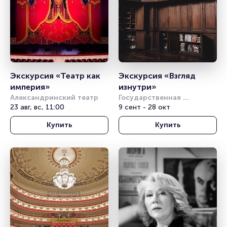
Экскурсия «Театр как 
Экскурсия «Взгляд 
империя»
изнутри»
Александринский театр
Государственная 
23 авг, вс, 11:00
Академическая Капелла
9 сент - 28 окт
Купить
Купить