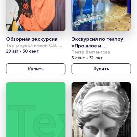
Обзорная экскурсия
Экскурсия по театру 
Театр кукол имени С.В. 
«Прошлое и 
Образцова
29 авг - 30 сент
настоящее»
Театр Вахтангова
5 сент - 31 окт
Купить
Купить
Техни