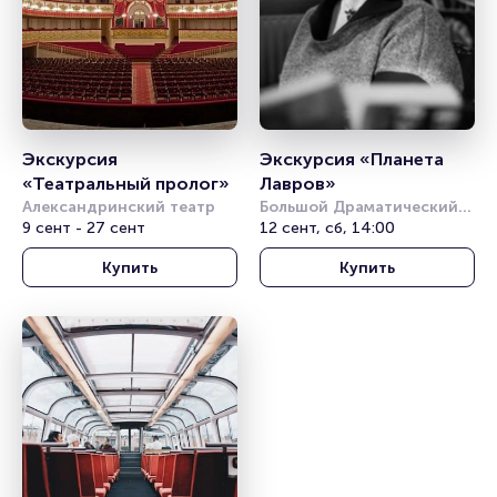
Экскурсия 
Экскурсия «Планета 
«Театральный пролог»
Лавров»
Александринский театр
Большой Драматический 
9 сент - 27 сент
театр им. Г. А. 
12 сент, сб, 14:00
Товстоногова
Купить
Купить