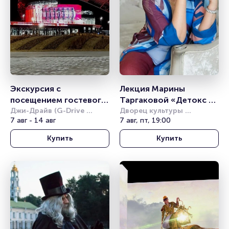
Экскурсия с 
Лекция Марины 
посещением гостевого 
Таргаковой «Детокс 
спортивного блока
Джи-Драйв (G-Drive 
отношений»
Дворец культуры 
Арена)
7 авг - 14 авг
железнодорожников 
7 авг, пт, 19:00
(Новосибирск)
Купить
Купить