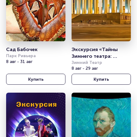
Сад Бабочек
Экскурсия «Тайны 
Парк Ривьера
Зимнего театра: 
8 авг - 31 авг
Путешествие в мир 
Зимний Театр
8 авг - 29 авг
искусства и истории» 
Купить
Купить