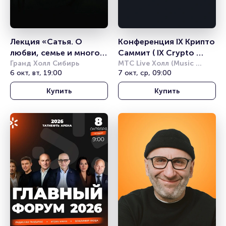
Лекция «Сатья. О 
Конференция IX Крипто 
любви, семье и многом 
Саммит ( IX Crypto 
другом»
Гранд Холл Сибирь
Summit)
МТС Live Холл (Music 
6 окт, вт, 19:00
Media Dome)
7 окт, ср, 09:00
Купить
Купить