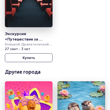
Экскурсия 
«Путешествие за 
кулисы БДТ»
Большой Драматический 
театр им. Г. А. 
27 сент - 3 окт
Товстоногова
Купить
Другие города