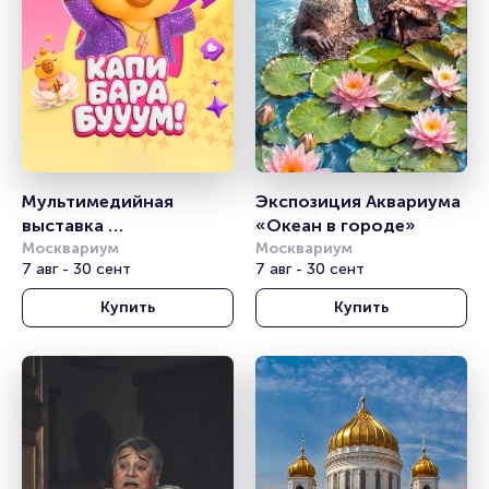
Мультимедийная 
Экспозиция Аквариума 
выставка 
«Океан в городе» 
«Капибарабууум»
Москвариум
Москвариум
7 авг - 30 сент
7 авг - 30 сент
Купить
Купить