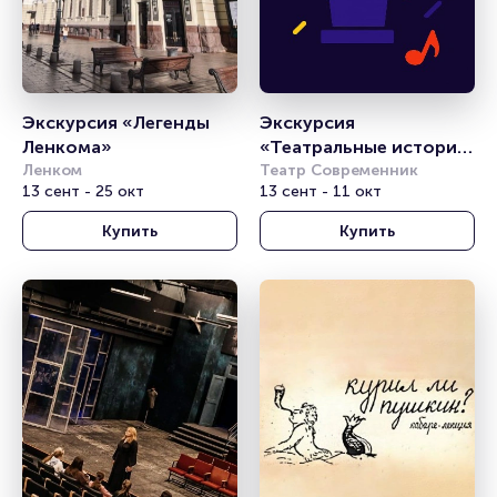
Экскурсия «Легенды 
Экскурсия 
Ленкома»
«Театральные истории 
Ленком
чистых прудов от 
Театр Современник
13 сент - 25 окт
13 сент - 11 окт
Пушкина до 
Современника»
Купить
Купить