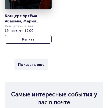
Концерт Артёма 
Абашева, Марии 
Зайцевой «Звезды XXI 
Концертный зал 
Чайковского
19 нояб, чт, 19:00
века»
Купить
Показать еще
Самые интересные события у
вас в почте