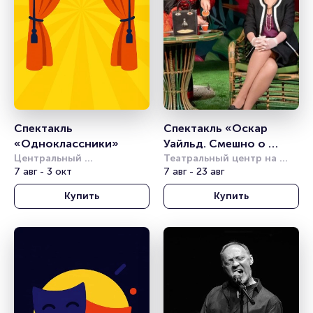
Спектакль 
Спектакль «Оскар 
«Одноклассники»
Уайльд. Смешно о 
Центральный 
серьёзном»
Театральный центр на 
академический театр 
7 авг - 3 окт
Страстном
7 авг - 23 авг
Российской Армии
Купить
Купить