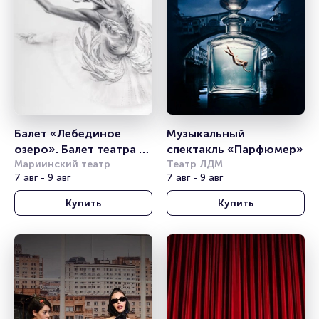
Балет «Лебединое 
Музыкальный 
озеро». Балет театра 
спектакль «Парфюмер»
им. Леонида Якобсона
Мариинский театр
Театр ЛДМ
7 авг - 9 авг
7 авг - 9 авг
Купить
Купить