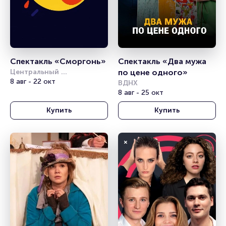
Спектакль «Сморгонь»
Спектакль «Два мужа 
Центральный 
по цене одного»
академический театр 
8 авг - 22 окт
ВДНХ
Российской Армии
8 авг - 25 окт
Купить
Купить