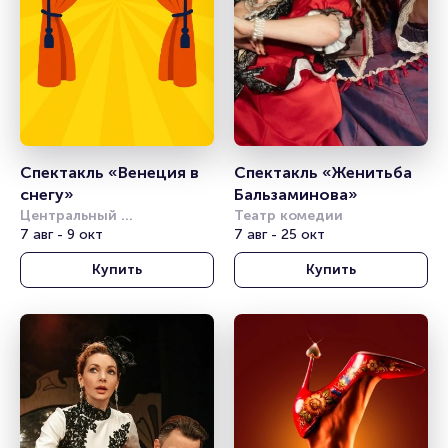
Спектакль «Венеция в 
Спектакль «Женитьба 
снегу»
Бальзаминова»
Центральный 
Театр комедии
академический театр 
7 авг - 9 окт
7 авг - 25 окт
Российской Армии
Купить
Купить