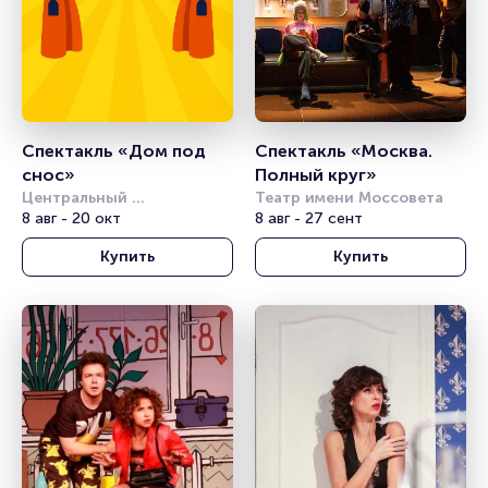
Спектакль «Дом под 
Спектакль «Москва. 
снос»
Полный круг»
Центральный 
Театр имени Моссовета
академический театр 
8 авг - 20 окт
8 авг - 27 сент
Российской Армии
Купить
Купить