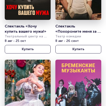
Спектакль «Хочу 
Спектакль 
купить вашего мужа!»
«Похороните меня за 
Театральный центр на 
плинтусом»
Театр комедии
Страстном
8 авг - 25 окт
8 авг - 26 сент
Купить
Купить