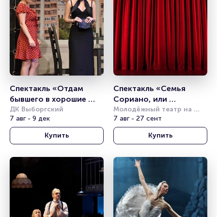
Спектакль «Отдам 
Спектакль «Семья 
бывшего в хорошие 
Сориано, или 
руки»
ДК Выборгский
Итальянская комедия»
Молодёжный театр на 
7 авг - 9 дек
Фонтанке
7 авг - 27 сент
Купить
Купить