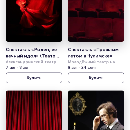
Спектакль «Роден, ее 
Спектакль «Прошлым 
вечный идол» (Театр 
летом в Чулимске»
балета Б. Эйфмана)
Александринский театр
Молодёжный театр на 
7 авг - 8 авг
Фонтанке
8 авг - 24 сент
Купить
Купить