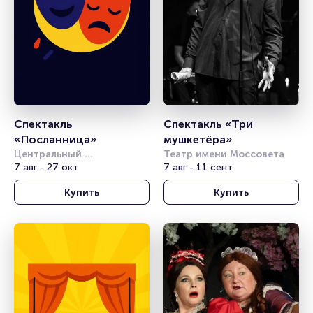
Спектакль 
Спектакль «Три 
«Посланница»
мушкетёра»
Центральный 
Театр имени Моссовета
академический театр 
7 авг - 27 окт
7 авг - 11 сент
Российской Армии
Купить
Купить