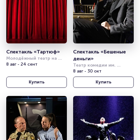
Спектакль «Тартюф»
Спектакль «Бешеные 
Молодёжный театр на 
деньги»
Фонтанке
8 авг - 24 сент
Театр комедии им. 
Акимова
8 авг - 30 окт
Купить
Купить