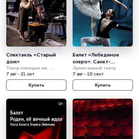
Спектакль «Старый 
Балет «Лебединое 
дом»
озеро». Санкт-
Театр комедии им. 
Петербургский театр 
Эрмитажный театр
Акимова
7 авг - 21 окт
7 авг - 10 сент
балета им. П.И. 
Чайковского
Купить
Купить