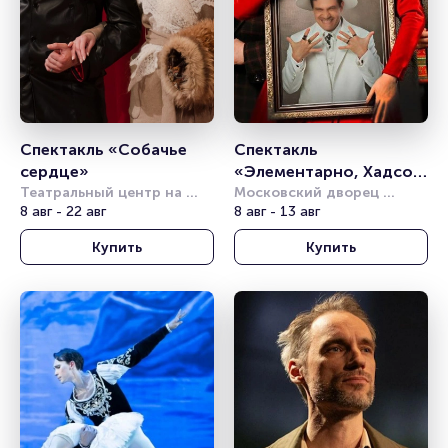
Спектакль «Собачье 
Спектакль 
сердце»
«Элементарно, Хадсон! 
Театральный центр на 
Дело о собаке Б.»
Московский дворец 
Страстном
8 авг - 22 авг
молодёжи
8 авг - 13 авг
Купить
Купить