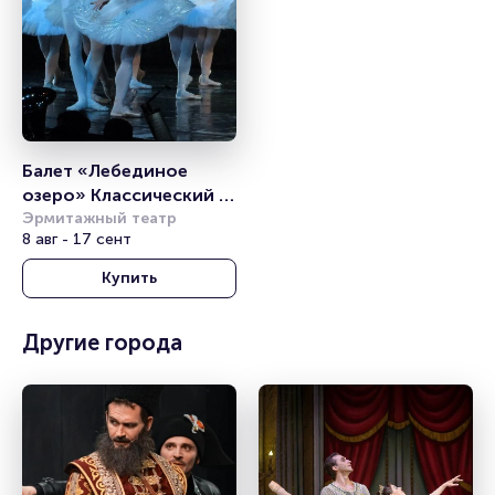
Балет «Лебединое 
озеро» Классический 
балет с 
Эрмитажный театр
8 авг - 17 сент
видеоэффектами 
(«Санкт-Петербургский 
Купить
Балет»)
Другие города