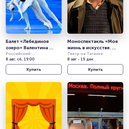
Балет «Лебединое 
Моноспектакль «Моя 
озеро» Валентина 
жизнь в искусстве. 
Грищенко
Российский 
Василий Уриевский»
Театр на Таганке
академический 
8 авг, сб, 19:00
8 авг - 19 дек
молодёжный театр (РАМТ)
Купить
Купить