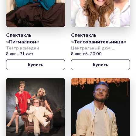
Спектакль 
Спектакль 
«Пигмалион»
«Телохранительница»
Театр комедии
Центральный дом 
8 авг - 31 окт
литераторов
8 авг, сб, 20:00
Купить
Купить