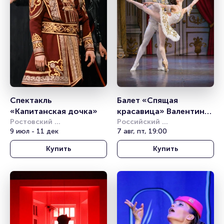
Спектакль 
Балет «Спящая 
«Капитанская дочка»
красавица» Валентина 
Ростовский 
Грищенко
Российский 
академический театр 
9 июл - 11 дек
академический 
7 авг, пт, 19:00
драмы им. М.Горького
молодёжный театр (РАМТ)
Купить
Купить