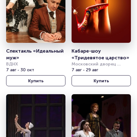
Спектакль «Идеальный 
Кабаре-шоу 
муж»
«Тридевятое царство»
ВДНХ
Московский дворец 
7 авг - 30 окт
молодёжи
7 авг - 29 авг
Купить
Купить