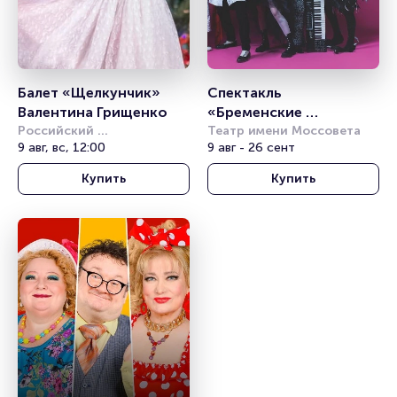
Балет «Щелкунчик» 
Спектакль 
Валентина Грищенко
«Бременские 
Российский 
музыканты»
Театр имени Моссовета
академический 
9 авг, вс, 12:00
9 авг - 26 сент
молодёжный театр (РАМТ)
Купить
Купить