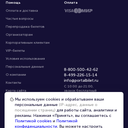
Помощь
Оплата
Оплата и доставка
Частые вопросы
Перепродажа билетов
Организаторам
Корпоративным клиентам
VIP-билеты
Условия использования
Персональные данные
8-800-500-42-62
О компании
8-499-226-15-14
info@portalbilet.ru
Контакты
С 10:00 до 21:00
,
Карта сайта
звонок бесплатный
Управление cookies
Все площадки
Мы используем cookies и обрабатываем ваши
персональные данные
(IP-адрес, данные о
посещении страниц)
для работы сайта, аналитики и
Главная
|
Магнитогорск
рекламы. Нажимая «Принять», вы соглашаетесь с
Политикой cookies
и
Политикой
конфиденциальности
. Вы можете настроить