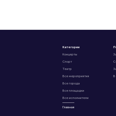
Категории
П
Концерты
З
Спорт
С
Театр
З
Все мероприятия
В
Все города
Все площадки
Все исполнители
Главная