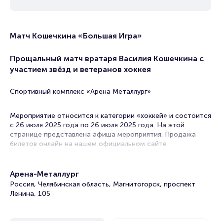
Матч Кошечкина «Большая Игра»
Прощальный матч вратаря Василия Кошечкина с
участием звёзд и ветеранов хоккея
Спортивный комплекс «Арена Металлург»
Мероприятие относится к категории «хоккей» и состоится
с 26 июля 2025 года по 26 июля 2025 года. На этой
странице представлена афиша мероприятия. Продажа
билетов онлайн на нашем официальном сайте
осуществляется без посредников. Зачастую это
единственная возможность достать билет на хоккей.
Арена-Металлург
Билеты на матч «Большая Игра»
Россия, Челябинская область, Магнитогорск, проспект
Ленина, 105
Portalbilet – удобный и надежный сервис для покупки и
продажи билетов на мероприятия разного формата.