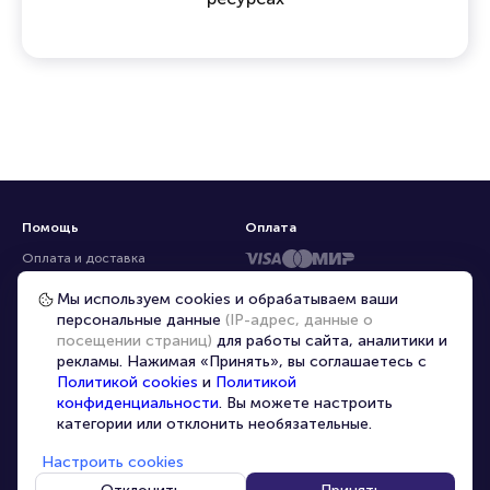
Помощь
Оплата
Оплата и доставка
Частые вопросы
Мы используем cookies и обрабатываем ваши
персональные данные
(IP-адрес, данные о
Перепродажа билетов
посещении страниц)
для работы сайта, аналитики и
Организаторам
рекламы. Нажимая «Принять», вы соглашаетесь с
Корпоративным клиентам
Политикой cookies
и
Политикой
конфиденциальности
. Вы можете настроить
VIP-билеты
категории или отклонить необязательные.
Условия использования
Настроить cookies
Персональные данные
8-800-500-42-62