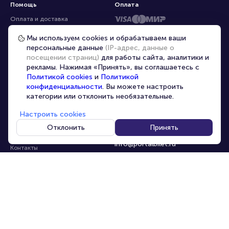
Помощь
Оплата
Оплата и доставка
Частые вопросы
Мы используем cookies и обрабатываем ваши
персональные данные
(IP-адрес, данные о
Перепродажа билетов
посещении страниц)
для работы сайта, аналитики и
Организаторам
рекламы. Нажимая «Принять», вы соглашаетесь с
Корпоративным клиентам
Политикой cookies
и
Политикой
конфиденциальности
. Вы можете настроить
VIP-билеты
категории или отклонить необязательные.
Условия использования
Настроить cookies
Персональные данные
8-800-500-42-62
Отклонить
Принять
О компании
8-499-226-15-14
info@portalbilet.ru
Контакты
С 10:00 до 21:00
,
Карта сайта
звонок бесплатный
Управление cookies
Все площадки
Главная
|
Другие страны