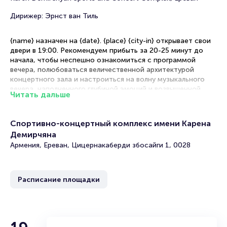
Дирижер: Эрнст ван Тиль
{name} назначен на {date}. {place} {city-in} открывает свои
двери в 19:00. Рекомендуем прибыть за 20-25 минут до
начала, чтобы неспешно ознакомиться с программой
вечера, полюбоваться величественной архитектурой
концертного зала и настроиться на волну музыкального
вечера, наполненного глубиной эмоций и возвышенной
Читать дальше
красотой.
Рекомендации по выбору мест
Спортивно-концертный комплекс имени Карена
Демирчяна
Центральный партер — оптимальное расположение для
Армения, Ереван, Цицернакаберди збосайги 1, 0028
полноценного восприятия нюансов исполнения,
тембральных красок и динамических оттенков оркестра
Боковой партер — благоприятное сочетание комфортной
цены и прекрасной акустики, позволяющее наблюдать за
Расписание площадки
техникой исполнителей
Амфитеатр — превосходный вариант с панорамным
обзором оркестра, дающий возможность оценить
ансамблевое взаимодействие музыкантов
Премиум-места — изысканный комфорт в традициях