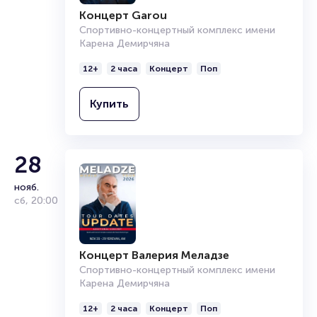
Продать билет
Концерт Garou
Брокерам
Спортивно-концертный комплекс имени
Организаторам
Карена Демирчяна
12+
2 часа
Концерт
Поп
Купить
28
нояб.
сб
,
20:00
Концерт Валерия Меладзе
Спортивно-концертный комплекс имени
Карена Демирчяна
12+
2 часа
Концерт
Поп