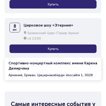
Купить
Цирковое шоу «Этерния»
8
авг.
Ереванский Цирк (Ташир Арена)
сб
13:00
Купить
Спортивно-концертный комплекс имени Карена
Демирчяна
Армения, Ереван, Цицернакаберди збосайги 1, 0028
Самые интересные события у