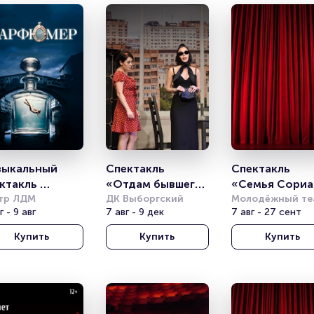
ыкальный 
Спектакль 
Спектакль 
ктакль 
«Отдам бывшего 
«Семья Сориан
арфюмер»
тр ЛДМ
в хорошие руки»
ДК Выборгский
или Итальянска
Молодёжный теа
г - 9 авг
7 авг - 9 дек
на Фонтанке
7 авг - 27 сент
комедия»
Купить
Купить
Купить