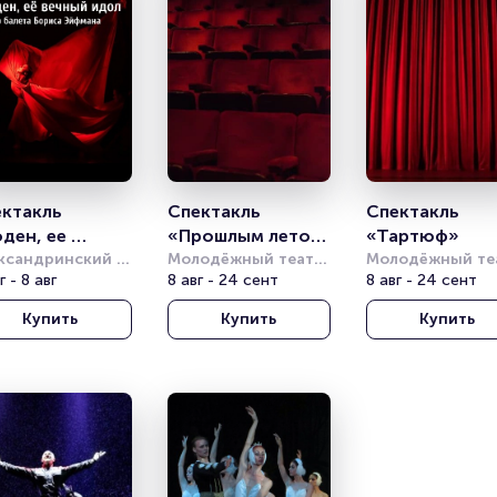
ктакль 
Спектакль 
Спектакль 
ден, ее 
«Прошлым летом 
«Тартюф»
ный идол» 
ксандринский 
в Чулимске»
Молодёжный театр 
Молодёжный теа
тр
г - 8 авг
на Фонтанке
8 авг - 24 сент
на Фонтанке
8 авг - 24 сент
атр балета Б. 
фмана)
Купить
Купить
Купить