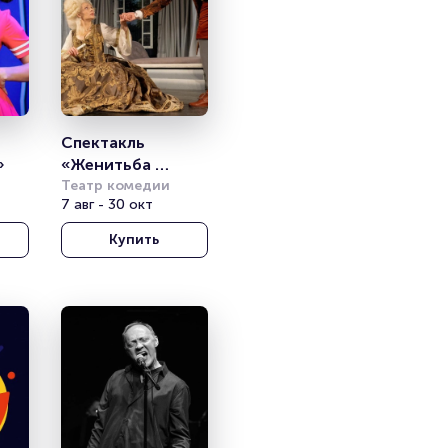
Спектакль 
»
«Женитьба 
Фигаро»
Театр комедии
7 авг - 30 окт
Купить