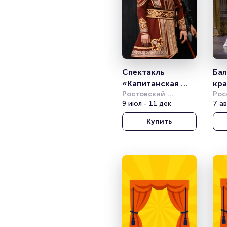
Спектакль 
Бал
«Капитанская 
кра
дочка»
Ростовский 
Вал
Рос
академический 
9 июл - 11 дек
ака
7 ав
Гр
театр драмы им. 
мол
Купить
М.Горького
(РА