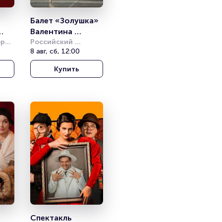
Балет «Золушка» 
Валентина 
рец 
Грищенко
Российский 
академический 
8 авг, сб, 12:00
молодёжный театр 
Купить
(РАМТ)
Спектакль 