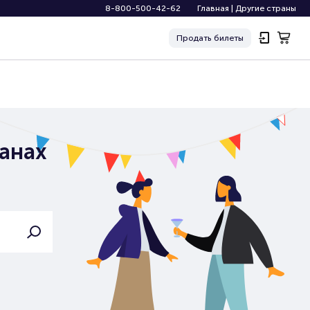
8-800-500-42-62
Главная
|
Другие страны
Продать
билеты
анах