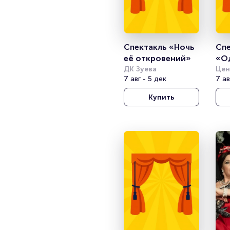
Спектакль «Ночь 
Спе
её откровений»
«О
ДК Зуева
»
Цен
7 авг - 5 дек
ака
7 ав
теа
Купить
Арм