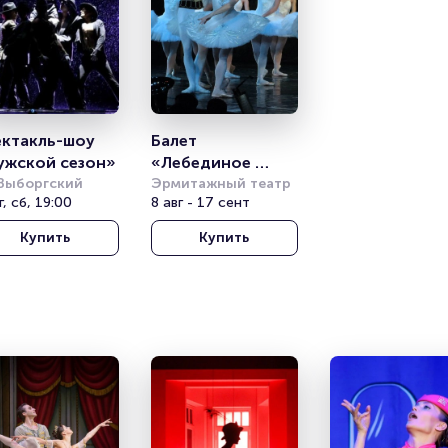
ктакль-шоу 
Балет 
ужской сезон»
«Лебединое 
Выборгский
озеро» 
Эрмитажный театр
г, сб, 19:00
8 авг - 17 сент
Классический 
балет с 
Купить
Купить
видеоэффектами 
(«Санкт-
Петербургский 
Балет»)