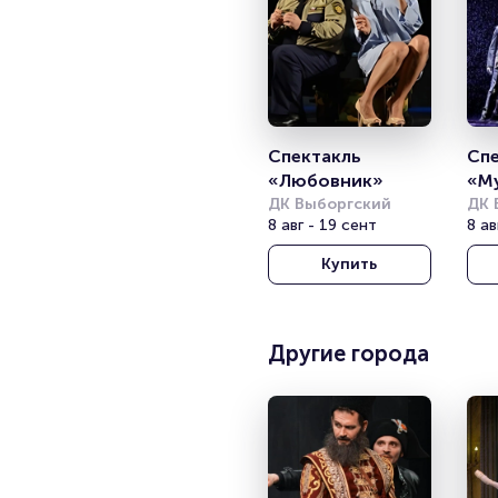
Спектакль 
Спе
«Любовник»
«М
ДК Выборгский
ДК 
8 авг - 19 сент
8 ав
Купить
Другие города