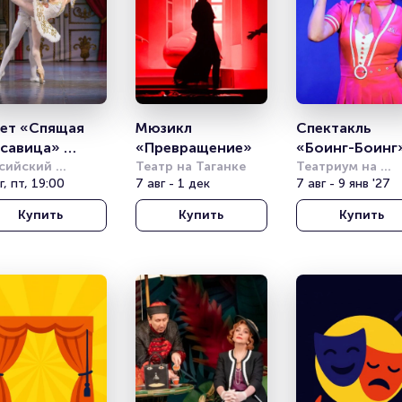
ет «Спящая 
Мюзикл 
Спектакль 
савица» 
«Превращение»
«Боинг-Боинг
ентина 
сийский 
Театр на Таганке
Театриум на 
демический 
г, пт, 19:00
7 авг - 1 дек
Серпуховке
7 авг - 9 янв '27
ищенко
одёжный театр 
Купить
Купить
Купить
МТ)