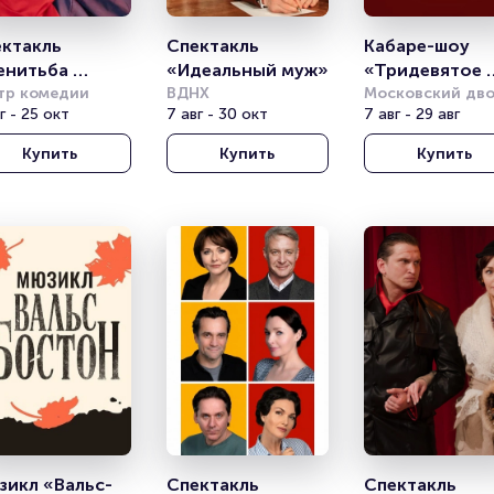
ктакль 
Спектакль 
Кабаре-шоу 
нитьба 
«Идеальный муж»
«Тридевятое 
льзаминова»
тр комедии
ВДНХ
царство»
Московский дво
г - 25 окт
7 авг - 30 окт
молодёжи
7 авг - 29 авг
Купить
Купить
Купить
икл «Вальс-
Спектакль 
Спектакль 