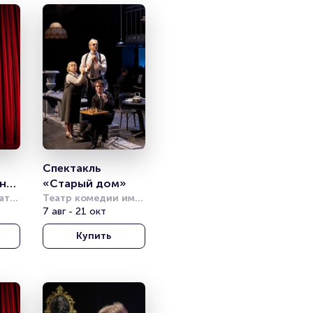
Спектакль 
о, 
«Старый дом»
я 
тр 
Театр комедии им. 
Акимова
7 авг - 21 окт
Купить