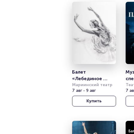
Балет 
Муз
«Лебединое 
спе
озеро». Балет 
Мариинский театр
«П
Теа
7 авг - 9 авг
7 ав
театра им. 
Леонида 
Купить
Якобсона