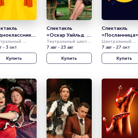
ктакль 
Спектакль 
Спектакль 
дноклассники
«Оскар Уайльд. 
«Посланница
тральный 
Смешно о 
Театральный центр 
Центральный 
демический 
г - 3 окт
на Страстном
7 авг - 23 авг
академический 
7 авг - 27 окт
серьёзном»
тр Российской 
театр Российско
Купить
Купить
Купить
ии
Армии