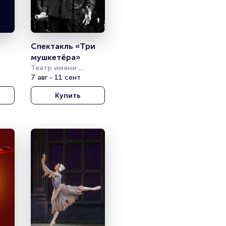
Спектакль «Три 
»
мушкетёра»
Театр имени 
Моссовета
7 авг - 11 сент
й 
Купить