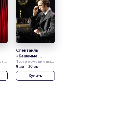
Спектакль 
«Бешеные 
тр 
деньги»
Театр комедии им. 
Акимова
8 авг - 30 окт
Купить