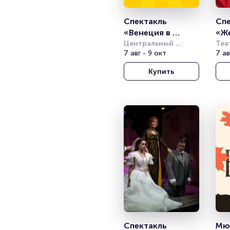
Спектакль 
Спе
«Венеция в 
«Же
снегу»
Центральный 
Ба
Теа
академический 
7 авг - 9 окт
7 ав
театр Российской 
Купить
Армии
Спектакль 
Мюз