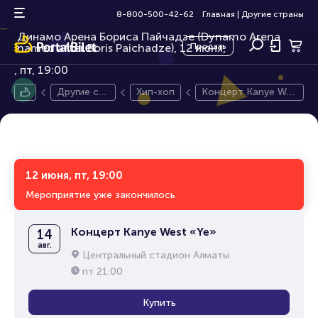
Концерт Kanye West «Ye»
16+
8-800-500-42-62
Главная
|
Другие страны
Динамо Арена Бориса Пайчадзе (Dynamo Arena
named after Boris Paichadze), 12 июня,
Продать
пт, 19:00
Другие ст
Хип-хоп
Концерт Kanye Wes
раны
t «Ye»
12 июня, пт, 19:00
Мероприятие уже закончилось
Концерт Kanye West «Ye»
14
авг.
Центральный стадион Алматы
пт
21:00
Купить