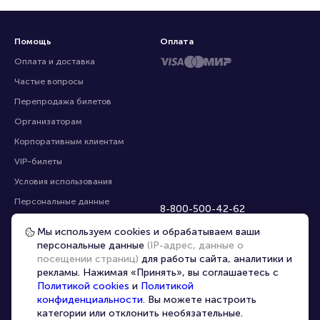
Помощь
Оплата
Оплата и доставка
Частые вопросы
Перепродажа билетов
Организаторам
Корпоративным клиентам
VIP-билеты
Условия использования
Персональные данные
8-800-500-42-62
О компании
8-499-226-15-14
Мы используем cookies и обрабатываем ваши
info@portalbilet.ru
Контакты
персональные данные
(IP-адрес, данные о
С 10:00 до 21:00
,
посещении страниц)
для работы сайта, аналитики и
Карта сайта
звонок бесплатный
рекламы. Нажимая «Принять», вы соглашаетесь с
Управление cookies
Все площадки
Политикой cookies
и
Политикой
конфиденциальности
. Вы можете настроить
категории или отклонить необязательные.
Главная
|
Другие страны