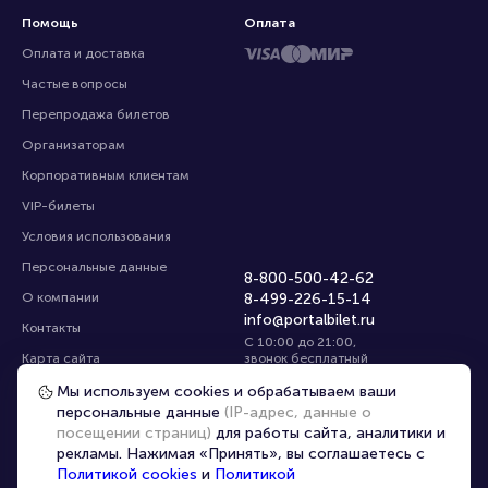
Помощь
Оплата
Оплата и доставка
Частые вопросы
Перепродажа билетов
Организаторам
Корпоративным клиентам
VIP-билеты
Условия использования
Персональные данные
8-800-500-42-62
О компании
8-499-226-15-14
info@portalbilet.ru
Контакты
С 10:00 до 21:00
,
Карта сайта
звонок бесплатный
Управление cookies
Все площадки
Мы используем cookies и обрабатываем ваши
персональные данные
(IP-адрес, данные о
посещении страниц)
для работы сайта, аналитики и
Главная
|
Другие страны
рекламы. Нажимая «Принять», вы соглашаетесь с
Политикой cookies
и
Политикой