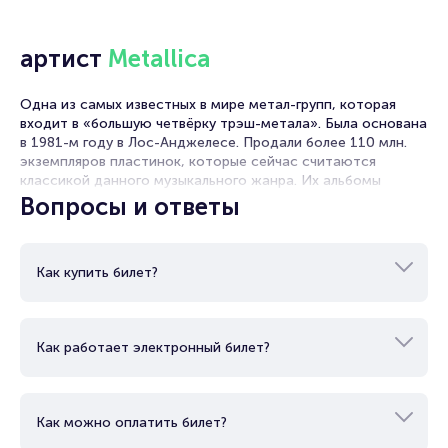
популярностью у зрителей. Спешите купить их, пока они
есть в наличии.
артист
Metallica
Полезные ссылки
Одна из самых известных в мире метал-групп, которая
Подробнее о том, как вернуть, сдать или продать билет
входит в «большую четвёрку трэш-метала». Была основана
читайте в разделах:
в 1981-м году в Лос-Анджелесе. Продали более 110 млн.
экземпляров пластинок, которые сейчас считаются
Продать билет
классикой данного музыкального жанра. Их альбомы
Брокерам
занимали первые места в топ-чартах Billboard 200 и 100.
Вопросы и ответы
Организаторам
Являются одними из самых высокооплачиваемых групп по
версии Forbes. Выпустили 10 альбомов.
Как купить билет?
Как работает электронный билет?
Как можно оплатить билет?