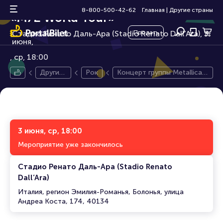
Концерт группы Metallica
16+
8-800-500-42-62
Главная
|
Другие страны
«M72 World Tour»
Стадио Ренато Даль-Ара (Stadio Renato Dall’Ara), 3
Продать
июня,
ср, 18:00
Другие
Рок
Концерт группы Metallica
страны
«M72 World Tour»
3 июня, ср, 18:00
Мероприятие уже закончилось
Стадио Ренато Даль-Ара (Stadio Renato
Dall’Ara)
Италия, регион Эмилия-Романья, Болонья, улица
Андреа Коста, 174, 40134