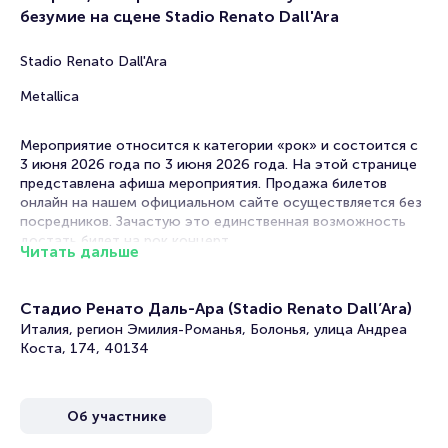
безумие на сцене Stadio Renato Dall'Ara
Stadio Renato Dall'Ara
Metallica
Мероприятие относится к категории «рок» и состоится с
3 июня 2026 года по 3 июня 2026 года. На этой странице
представлена афиша мероприятия. Продажа билетов
онлайн на нашем официальном сайте осуществляется без
посредников. Зачастую это единственная возможность
достать билет на рок концерт.
Читать дальше
Билеты на концерт группы Metallica «M72 World
Tour»
Стадио Ренато Даль-Ара (Stadio Renato Dall’Ara)
Италия, регион Эмилия-Романья, Болонья, улица Андреа
Portalbilet – удобный и надежный сервис для покупки и
Коста, 174, 40134
продажи билетов на мероприятия разного формата.
Среднее время на покупку билета здесь начиная с выбора
места завершая оформлением его в зрительном зале на
Об участнике
ваше имя занимает не более двух минут. Билеты на
Metallica «M72 World Tour» пользуются большой