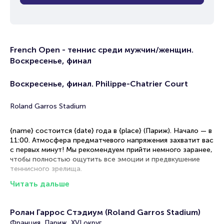
French Open - теннис среди мужчин/женщин.
Воскресенье, финал
Воскресенье, финал. Philippe-Chatrier Court
Roland Garros Stadium
{name} состоится {date} года в {place} (Париж). Начало — в
11:00. Атмосфера предматчевого напряжения захватит вас
с первых минут! Мы рекомендуем прийти немного заранее,
чтобы полностью ощутить все эмоции и предвкушение
теннисного зрелища.
Читать дальше
{person1} и {person2} сразятся в теннисном турнире. Эта
игра может стать решающей для обоих спортсменов и
повлиять на их положение в рейтинге.
Ролан Гаррос Стэдиум (Roland Garros Stadium)
Рекомендации по выбору мест на трибунах
Франция, Париж, XVI округ