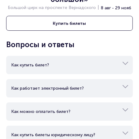
Полезные ссылки
Большой цирк на проспекте Вернадского
8 авг - 29 нояб
Подробнее о том, как вернуть, сдать или продать билет
читайте в разделах:
Купить
билеты
Продать билет
Брокерам
Вопросы и ответы
Организаторам
Как купить билет?
Как работает электронный билет?
Как можно оплатить билет?
Как купить билеты юридическому лицу?