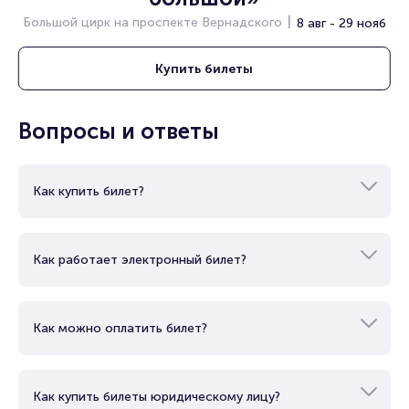
Полезные ссылки
Большой цирк на проспекте Вернадского
8 авг - 29 нояб
Подробнее о том, как вернуть, сдать или продать билет
читайте в разделах:
Купить
билеты
Продать билет
Брокерам
Вопросы и ответы
Организаторам
Как купить билет?
Как работает электронный билет?
Как можно оплатить билет?
Как купить билеты юридическому лицу?