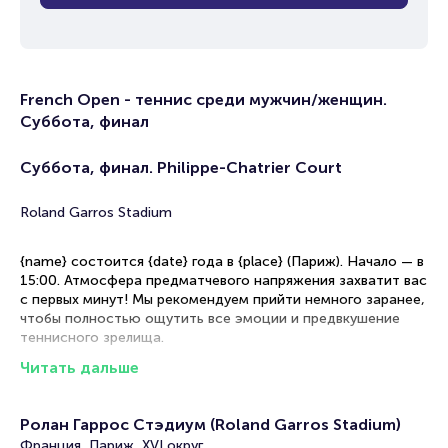
French Open - теннис среди мужчин/женщин.
Суббота, финал
Суббота, финал. Philippe-Chatrier Court
Roland Garros Stadium
{name} состоится {date} года в {place} (Париж). Начало — в
15:00. Атмосфера предматчевого напряжения захватит вас
с первых минут! Мы рекомендуем прийти немного заранее,
чтобы полностью ощутить все эмоции и предвкушение
теннисного зрелища.
Читать дальше
{person1} и {person2} сразятся в теннисном турнире. Эта
игра может стать решающей для обоих спортсменов и
повлиять на их положение в рейтинге.
Ролан Гаррос Стэдиум (Roland Garros Stadium)
Рекомендации по выбору мест на трибунах
Франция, Париж, XVI округ