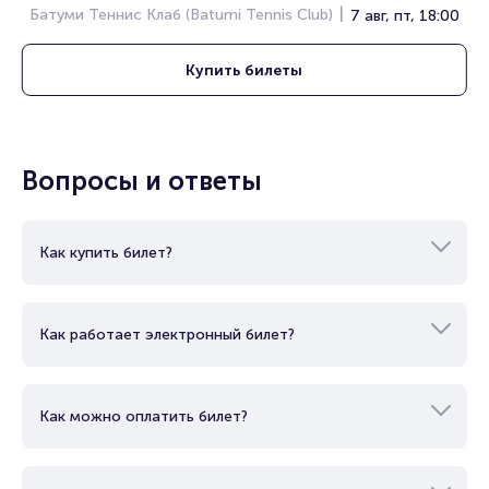
Батуми Теннис Клаб (Batumi Tennis Club)
7 авг, пт, 18:00
Полезные ссылки
Купить
билеты
Подробнее о том, как вернуть, сдать или продать билет
читайте в разделах:
Продать билет
Брокерам
Вопросы и ответы
Организаторам
Как купить билет?
Как работает электронный билет?
Как можно оплатить билет?