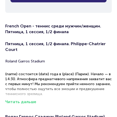
French Open - теннис среди мужчин/женщин.
Пятница, 1 сессия, 1/2 финала
Пятница, 1 сессия, 1/2 финала. Philippe-Chatrier
Court
Roland Garros Stadium
{name} состоится {date} года в {place} (Париж). Начало — в
14:30. Атмосфера предматчевого напряжения захватит вас
с первых минут! Мы рекомендуем прийти немного заранее,
чтобы полностью ощутить все эмоции и предвкушение
теннисного зрелища.
Читать дальше
{person1} и {person2} сразятся в теннисном турнире. Эта
игра может стать решающей для обоих спортсменов и
повлиять на их положение в рейтинге.
Ролан Гаррос Стэдиум (Roland Garros Stadium)