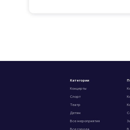
Категории
П
Концерты
К
Спорт
К
Театр
К
Детям
С
Все мероприятия
З
Все города
В