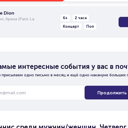
e Dion
6+
2 часа
с Арена (Paris La
Концерт
Поп
амые интересные события у вас в поч
 присылаем одно письмо в месяц и ещё одно накануне больших 
Продолжить
еннис среди мужчин/женщин. Четверг,