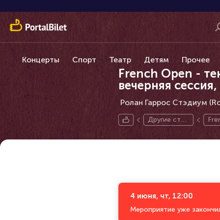
Концерты
Спорт
Театр
Детям
Прочее
French Open - т
вечерняя сессия,
Ролан Гаррос Стэдиум (Rol
Другие стра
Fre
ны
en
4 июня, чт, 12:00
Мероприятие уже закончи