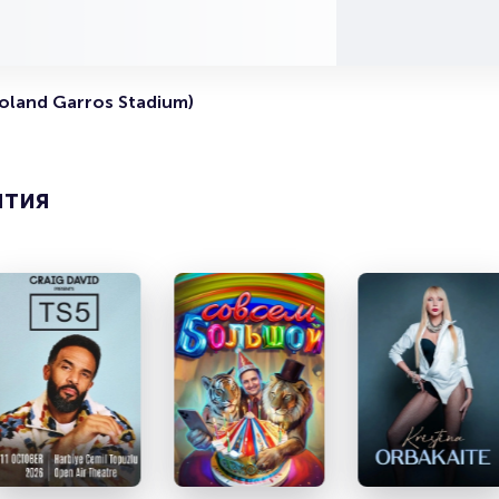
звуки ударов ракеткой и увидеть эмоции спортсменов
Верхние ярусы — бюджетный вариант с хорошим обзо
всего корта.
oland Garros Stadium)
{name} {city-in}: билеты на теннис
Купить билеты на {name} можно на Portalbilet — быстр
ятия
и безопасно. Электронный билет на теннис оформляет
за несколько минут! Лучшие места быстро раскупаются
что не откладывайте покупку! Для бронирования по те
звоните {phone}.
Полезные ссылки
Подробнее о том, как вернуть, сдать или продать биле
читайте в разделах:
Продать билет
Брокерам
Организаторам