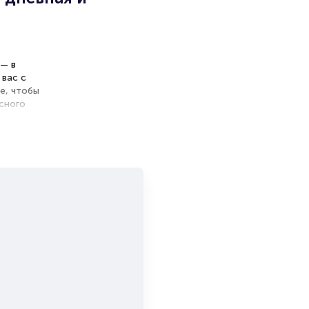
 — в
 вас с
е, чтобы
сного
та игра
иять на
ники
ать за
зором
лышать