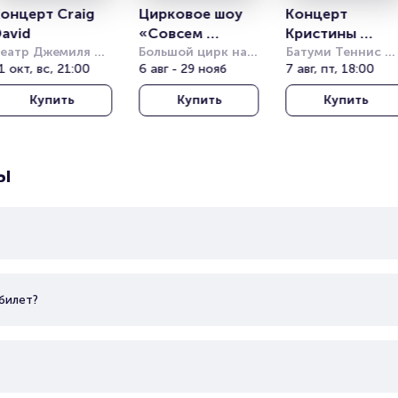
онцерт Craig 
Цирковое шоу 
Концерт 
avid
«Совсем 
Кристины 
еатр Джемиля 
большой»
Большой цирк на 
Орбакайте
Батуми Теннис 
опузлу под 
1 окт, вс, 21:00
проспекте 
6 авг - 29 нояб
Клаб (Batumi 
7 авг, пт, 18:00
ткрытым небом 
Вернадского
Tennis Club)
Купить
Купить
Купить
Harbiye Cemil 
opuzlu Open Air 
heatre)
ы
билет?