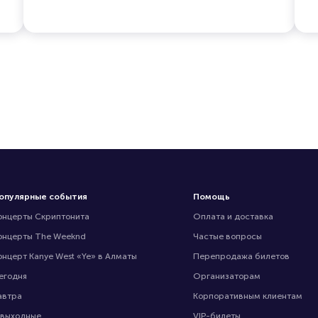
опулярные события
Помощь
онцерты Скриптонита
Оплата и доставка
онцерты The Weeknd
Частые вопросы
онцерт Kanye West «Ye» в Алматы
Перепродажа билетов
егодня
Организаторам
автра
Корпоративным клиентам
 выходные
VIP-билеты