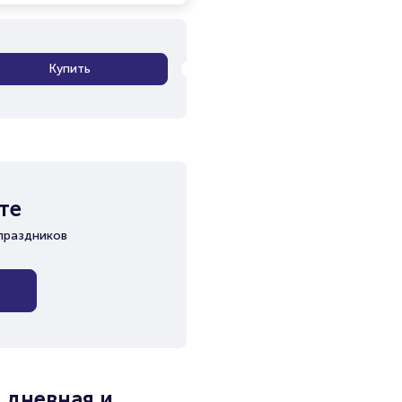
Купить
те
праздников
 дневная и