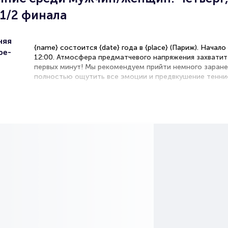
 1/2 финала
няя
{name} состоится {date} года в {place} (Париж). Начало
pe-
12:00. Атмосфера предматчевого напряжения захватит
первых минут! Мы рекомендуем прийти немного заране
полностью ощутить все эмоции и предвкушение тенни
зрелища.
{person1} и {person2} сразятся в теннисном турнире. Э
может стать решающей для обоих спортсменов и повл
их положение в рейтинге.
Рекомендации по выбору мест на трибунах
Боковые трибуны — идеальный обзор всего корта и тех
игроков с обеих сторон.
Места за задней линией корта — возможность наблюд
мощью ударов и точностью подач.
VIP-ложи — максимальный комфорт с панорамным об
корта.
Первые ряды — шанс почувствовать динамику игры, ус