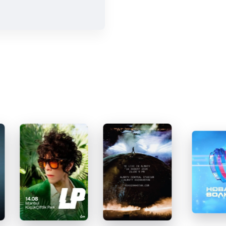
.
ром
о, удобно
ся всего
, так
лефону
т