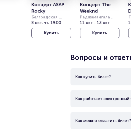
Концерт ASAP 
Концерт The 
К
Rocky
Weeknd
D
Белградская 
Раджамангала 
Т
Арена (бывш. 
8 окт, чт, 19:00
Нэшнл Стэдиум 
11 окт - 13 окт
Т
1
Штарк Арена)
(Rajamangala 
о
Купить
Купить
National Stadium)
(
T
T
Вопросы и ответ
Как купить билет?
Как работает электронный 
Как можно оплатить билет?