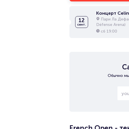
Концерт Celin
Пари Ла Дефан
12
Défense Arena)
сент.
сб
19:00
С
Обычно мы
French Open - т