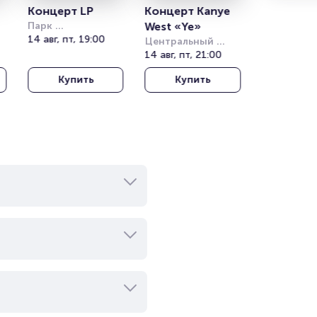
Концерт LP
Концерт Kanye 
Парк 
West «Ye»
Кучукчифтлик 
14 авг, пт, 19:00
Центральный 
(Kucukciftlik Park)
стадион Алматы
14 авг, пт, 21:00
Купить
Купить