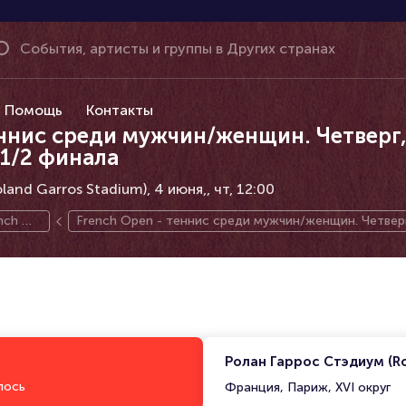
Помощь
Контакты
еннис среди мужчин/женщин. Четверг,
 1/2 финала
and Garros Stadium), 4 июня,
чт, 12:00
nch Op
French Open - теннис среди мужчин/женщин. Четверг,
1/2 финала
Ролан Гаррос Стэдиум (Ro
лось
Франция, Париж, XVI округ