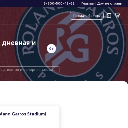
8-800-500-42-62
Главная
|
Другие страны
Продать
билеты
 дневная и
0+
 дневная и вечерняя сессия,
land Garros Stadium)