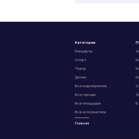
Категории
П
Концерты
З
Спорт
К
Театр
К
Детям
К
Все мероприятия
С
Все города
З
Все площадки
В
Все исполнители
Главная