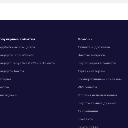
опулярные события
Помощь
арубежные концерты
Оплата и доставка
онцерты The Weeknd
Частые вопросы
онцерт Kanye West «Ye» в Алматы
Перепродажа билетов
онцерты Басты
Организаторам
егодня
Корпоративным клиентам
автра
VIP-билеты
 выходные
Условия использования
Персональные данные
О компании
Контакты
Карта сайта