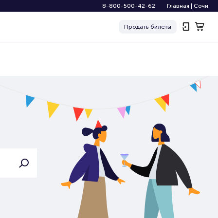
8-800-500-42-62
Главная
|
Сочи
Продать
билеты