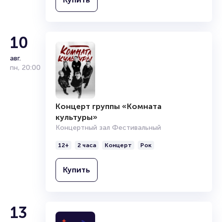
читайте в разделах:
Продать билет
Брокерам
10
Организаторам
авг.
пн
,
20:00
Концерт группы «Комната
культуры»
Концертный зал Фестивальный
12+
2 часа
Концерт
Рок
Купить
13