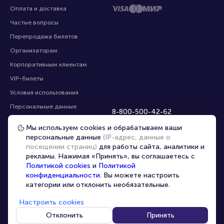
Оплата и доставка
Частые вопросы
Перепродажа билетов
Организаторам
Корпоративным клиентам
VIP-билеты
Условия использования
Персональные данные
8-800-500-42-62
О компании
8-499-226-15-14
Мы используем cookies и обрабатываем ваши
info@portalbilet.ru
Контакты
персональные данные
(IP-адрес, данные о
С 10:00 до 21:00
,
посещении страниц)
для работы сайта, аналитики и
Карта сайта
звонок бесплатный
рекламы. Нажимая «Принять», вы соглашаетесь с
Управление cookies
Все площадки
Политикой cookies
и
Политикой
конфиденциальности
. Вы можете настроить
категории или отклонить необязательные.
Главная
|
Сочи
Настроить cookies
Отклонить
Принять