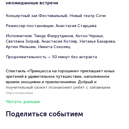
неожиданные встречи
Концертный зал Фестивальный, Новый театр Сочи
Режиссер-постановщик: Анастасия Старцева
Исполнители: Тимур Фахрутдинов, Антон Черных,
Светлана Зограф, Анастасия Котляр, Наталья Бахарева,
Артем Мельник, Никита Соколец
Продолжительность — 50 минут без антракта
Спектакль «Принцесса на горошине» приглашает юных
зрителей в удивительное путешествие, наполненное
яркими
эмоциями и приключениями. Добрый и
поучительный сюжет познакомит ребят с забавными
персонажами.
Читать дальше
Спектакль «Принцесса на горошине» состоится 26
сентября 2026. Концертный зал Фестивальный в Сочи
Поделиться событием
приглашает маленьких театралов и их родителей к 12:00.
Рекомендуем прийти за 15-20 минут до начала, чтобы
познакомиться с театром и настроиться на волну веселых