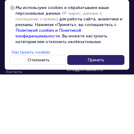
Частые вопросы
Мы используем cookies и обрабатываем ваши
персональные данные
(IP-адрес, данные о
Перепродажа билетов
посещении страниц)
для работы сайта, аналитики и
Организаторам
рекламы. Нажимая «Принять», вы соглашаетесь с
Корпоративным клиентам
Политикой cookies
и
Политикой
конфиденциальности
. Вы можете настроить
VIP-билеты
категории или отклонить необязательные.
Условия использования
Настроить cookies
Персональные данные
8-800-500-42-62
Отклонить
Принять
О компании
8-499-226-15-14
info@portalbilet.ru
Контакты
С 10:00 до 21:00
,
Карта сайта
звонок бесплатный
Управление cookies
Все площадки
Главная
|
Сочи