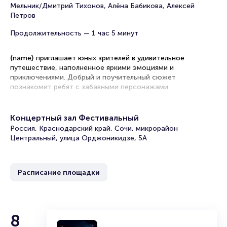
Мельник/Дмитрий Тихонов, Алёна Бабикова, Алексей
Петров
Продолжительность — 1 час 5 минут
{name} приглашает юных зрителей в удивительное
путешествие, наполненное яркими
эмоциями и
приключениями. Добрый и поучительный сюжет
познакомит ребят с забавными персонажами.
{name} состоится {date}. {place} {city-in} приглашает
маленьких театралов и их родителей к 12:00. Рекомендуем
Концертный зал Фестивальный
прийти за 15-20 минут до начала, чтобы познакомиться с
Россия, Краснодарский край, Сочи, микрорайон
театром и настроиться на волну веселых приключений, где
Центральный, улица Орджоникидзе, 5А
каждый ребенок становится соучастником театрального
действа.
Расписание площадки
{name} {city-in}: бронирование билетов
8
Полную информацию о ценах на различные категории
мест вы найдёте на интерактивной схеме зала с удобной