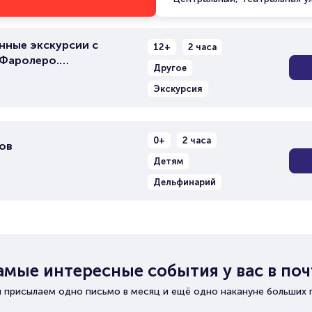
нные экскурсии с
12+
2 часа
Фаролеро.
Другое
и. Центральный
Экскурсия
0+
2 часа
ов
Детям
Дельфинарий
амые интересные события у вас в поч
 присылаем одно письмо в месяц и ещё одно накануне больших 