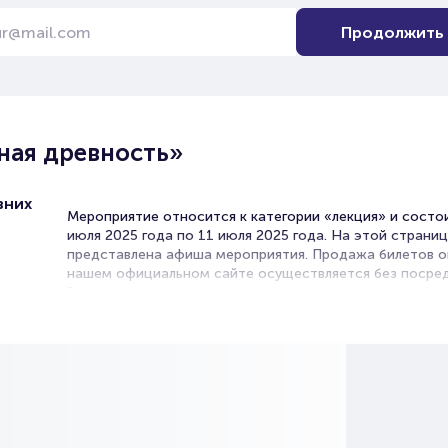
Продолжить
ная древность»
вних
Мероприятие относится к категории «лекция» и состои
июля 2025 года по 11 июля 2025 года. На этой страни
представлена афиша мероприятия. Продажа билетов о
нашем официальном сайте осуществляется без посред
Зачастую это единственная возможность достать бил
Лекцию.
Билеты на Лекцию «Актуальна
древность»
Portalbilet – удобный и надежный сервис для покупки 