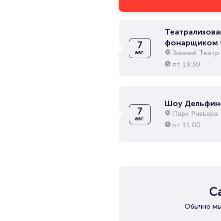
Театрализова
фонарщиком 
7
Маршрут: Соч
Зимний Театр
авг.
пт
19:30
Шоу Дельфин
7
Парк Ривьера
авг.
пт
11:00
С
Обычно мы