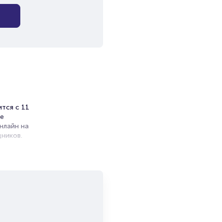
тся с 11
це
нлайн на
ников.
ет на
я
и продажи