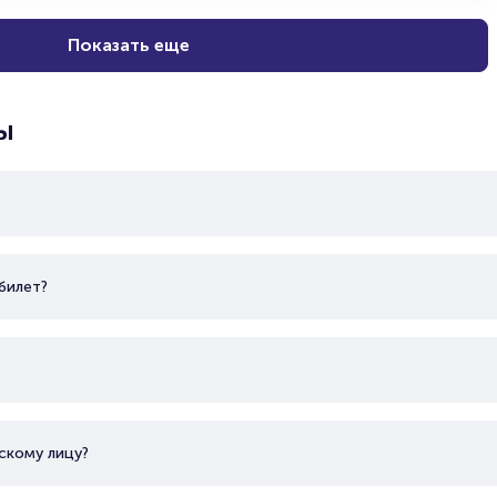
Показать еще
ы
билет?
скому лицу?