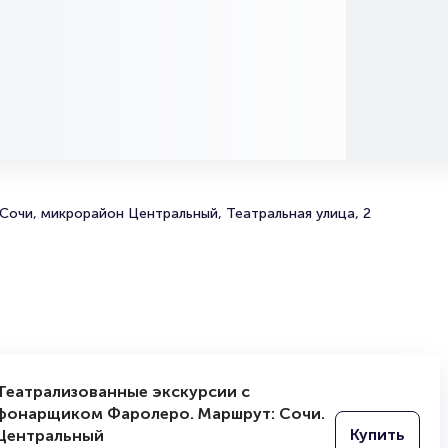
билетов на мероприятия разного формата. Среднее вр
покупку билета здесь начиная с выбора места заверша
оформлением его в зрительном зале на ваше имя зани
более двух минут. Билеты на Лекцию «Актуальная древ
пользуются большой популярностью у зрителей. Спеш
купить их, пока они есть в наличии.
Полезные ссылки
Подробнее о том, как вернуть, сдать или продать биле
Сочи, микрорайон Центральный, Театральная улица, 2
читайте в разделах:
Продать билет
Брокерам
Организаторам
Театрализованные экскурсии с
фонарщиком Фаролеро. Маршрут: Сочи.
Купить
Центральный