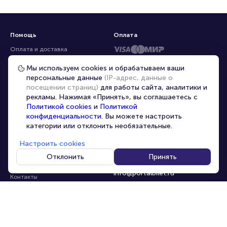
Помощь
Оплата
Оплата и доставка
Частые вопросы
Мы используем cookies и обрабатываем ваши
персональные данные
(IP-адрес, данные о
Перепродажа билетов
посещении страниц)
для работы сайта, аналитики и
Организаторам
рекламы. Нажимая «Принять», вы соглашаетесь с
Корпоративным клиентам
Политикой cookies
и
Политикой
конфиденциальности
. Вы можете настроить
VIP-билеты
категории или отклонить необязательные.
Условия использования
Настроить cookies
Персональные данные
8-800-500-42-62
Отклонить
Принять
О компании
8-499-226-15-14
info@portalbilet.ru
Контакты
С 10:00 до 21:00
,
Карта сайта
звонок бесплатный
Управление cookies
Все площадки