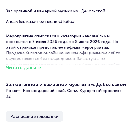
Зал органной и камерной музыки им. Дебольской
Ансамбль казачьей песни «Любо»
Мероприятие относится к категории «ансамбль» и
состоится с 8 июля 2026 года по 8 июля 2026 года. На
этой странице представлена афиша мероприятия.
Продажа билетов онлайн на нашем официальном сайте
осуществляется без посредников. Зачастую это
единственная возможность достать билет на ансамбль.
Читать дальше
Билеты на концерт ансамбля казачьей песни
«Любо»
Зал органной и камерной музыки им. Дебольской
Россия, Краснодарский край, Сочи, Курортный проспект,
Portalbilet – удобный и надежный сервис для покупки и
32
продажи билетов на мероприятия разного формата.
Среднее время на покупку билета здесь начиная с выбора
места завершая оформлением его в зрительном зале на
Расписание площадки
ваше имя занимает не более двух минут. Билеты на
концерт ансамбля казачьей песни «Любо» пользуются
большой популярностью у зрителей. Спешите купить их,