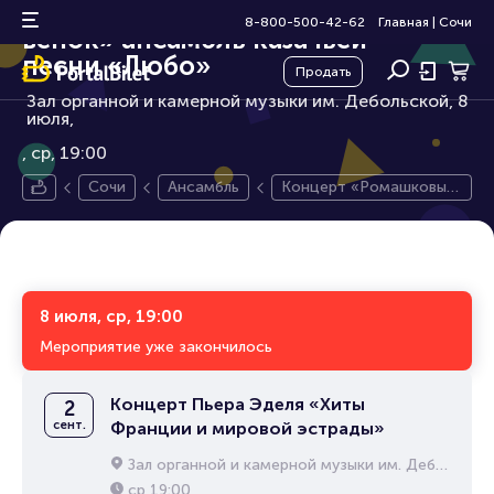
Концерт «Ромашковый
12+
8-800-500-42-62
Главная
|
Сочи
венок» ансамбль казачьей
песни «Любо»
Продать
Зал органной и камерной музыки им. Дебольской, 8
июля,
ср, 19:00
Сочи
Ансамбль
Концерт «Ромашковый
венок» ансамбль казачь
ей песни «Любо»
8 июля, ср, 19:00
Мероприятие уже закончилось
Концерт Пьера Эделя «Хиты
2
сент.
Франции и мировой эстрады»
Зал органной и камерной музыки им. Дебольской
ср
19:00