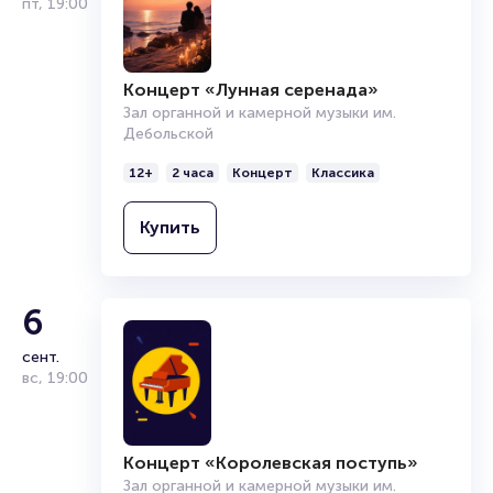
пт
,
19:00
Концерт «Лунная серенада»
Зал органной и камерной музыки им.
Дебольской
12+
2 часа
Концерт
Классика
Купить
6
сент.
вс
,
19:00
Концерт «Королевская поступь»
Зал органной и камерной музыки им.