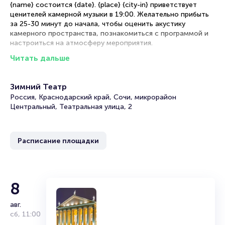
{name} состоится {date}. {place} {city-in} приветствует
ценителей камерной музыки в 19:00. Желательно прибыть
за 25-30 минут до начала, чтобы оценить акустику
камерного пространства, познакомиться с программой и
настроиться на атмосферу мероприятия.
Читать дальше
Приглашаем вас на камерный концерт,
который воплощает
лучшие традиции жанра, где каждый участник выступает
одновременно солистом и частью единого музыкального
Зимний Театр
коллектива.
Россия, Краснодарский край, Сочи, микрорайон
Рекомендации по выбору мест
Центральный, Театральная улица, 2
Первые ряды партера — идеальное расположение для
восприятия тембровых красок и тонких деталей
Расписание площадки
исполнения каждого инструмента
Средние ряды — оптимальный баланс между акустической
целостностью звучания и возможностью наблюдать за
взаимодействием музыкантов
8
Боковые места — интересный ракурс для наблюдения за
коммуникацией исполнителей и восприятия ансамблевого
авг.
диалога
сб
,
11:00
Камерные ложи — размещение с превосходной акустикой