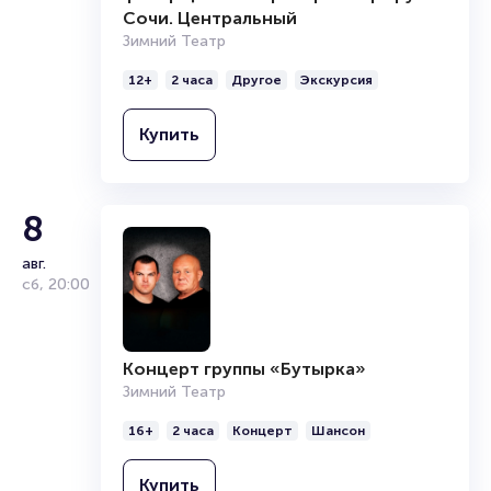
Продать билет
Сочи. Центральный
Брокерам
Зимний Театр
Организаторам
12+
2 часа
Другое
Экскурсия
Купить
8
авг.
сб
,
20:00
Концерт группы «Бутырка»
Зимний Театр
16+
2 часа
Концерт
Шансон
Купить