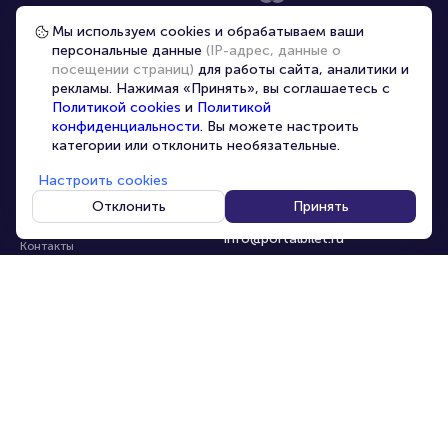
Частые вопросы
Мы используем cookies и обрабатываем ваши
персональные данные
(IP-адрес, данные о
Перепродажа билетов
посещении страниц)
для работы сайта, аналитики и
Организаторам
рекламы. Нажимая «Принять», вы соглашаетесь с
Корпоративным клиентам
Политикой cookies
и
Политикой
конфиденциальности
. Вы можете настроить
VIP-билеты
категории или отклонить необязательные.
Условия использования
Настроить cookies
Персональные данные
8-800-500-42-62
Отклонить
Принять
О компании
8-499-226-15-14
info@portalbilet.ru
Контакты
С 10:00 до 21:00
,
Карта сайта
звонок бесплатный
Управление cookies
Все площадки
Главная
|
Сочи